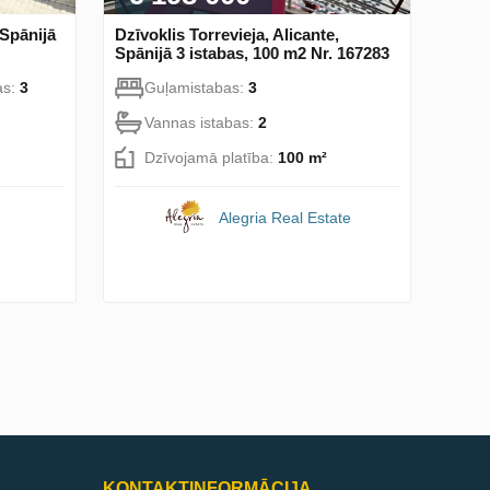
 Spānijā
Dzīvoklis Torrevieja, Alicante,
Spānijā 3 istabas, 100 m2 Nr. 167283
as:
3
Guļamistabas:
3
Vannas istabas:
2
Dzīvojamā platība:
100 m²
Alegria Real Estate
KONTAKTINFORMĀCIJA