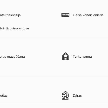
atelīttelevīzija
Gaisa kondicionieris
tvērtā plāna virtuve
eļas mazgāšana
Turku vanna
ušas
Dārzs