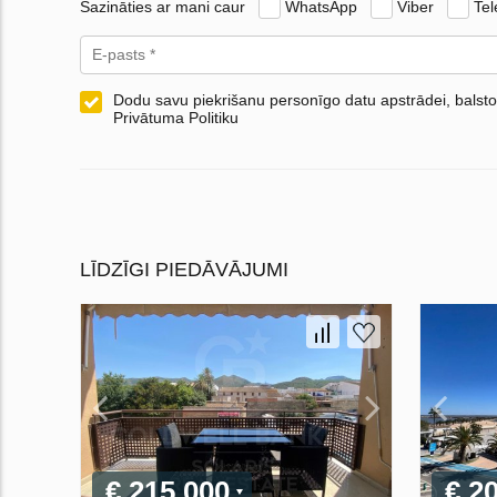
Sazināties ar mani caur
WhatsApp
Viber
Te
Dodu savu piekrišanu personīgo datu apstrādei, balsto
Privātuma Politiku
LĪDZĪGI PIEDĀVĀJUMI
€ 215 000
€ 2