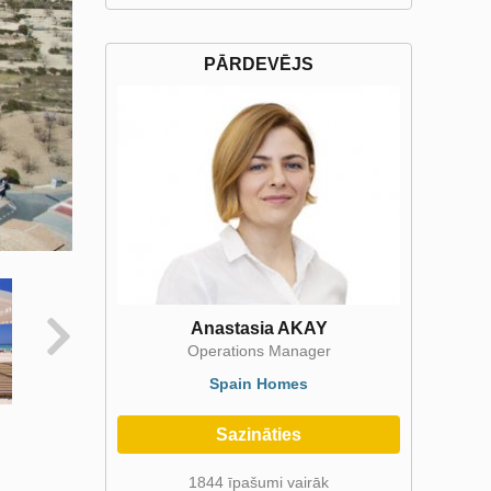
PĀRDEVĒJS
Anastasia AKAY
Operations Manager
Spain Homes
Sazināties
1844 īpašumi vairāk