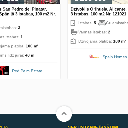
s San Pedro del Pinatar,
Dzīvoklis Orihuela, Alicante,
Spānijā 3 istabas, 100 m2 Nr.
3 istabas, 100 m2 Nr. 121021
Istabas:
5
Guļamistab
mistabas:
3
Vannas istabas:
2
as istabas:
1
Dzīvojamā platība:
100 m²
ojamā platība:
100 m²
ums līdz jūrai:
40 m
Spain Homes
Red Palm Estate
IJA
NEKUSTAMIE ĪPAŠUMI