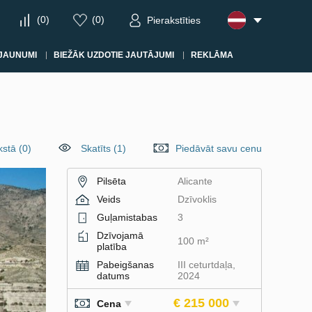
(
0
)
(
0
)
Pierakstīties
JAUNUMI
BIEŽĀK UZDOTIE JAUTĀJUMI
REKLĀMA
kstā
(
0
)
Skatīts (1)
Piedāvāt savu cenu
Pilsēta
Alicante
Veids
Dzīvoklis
Guļamistabas
3
Dzīvojamā
100 m²
platība
Pabeigšanas
III ceturtdaļa,
datums
2024
€ 215 000
Cena