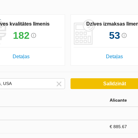
ves kvalitātes līmenis
Dzīves izmaksas līmen
182
53
Detaļas
Detaļas
Salīdzināt
Alicante
€ 885.67