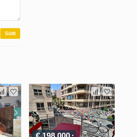
Sūtīt
€ 198 000