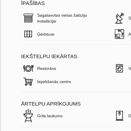
ĪPAŠĪBAS
Sagatavotas vietas žalūziju
S
instalācijai
Ģērbtuve
A
IEKŠTELPU IEKĀRTAS
Restorāns
V
Iepirkšanās centrs
ĀRTELPU APRĪKOJUMS
Grila laukums
D