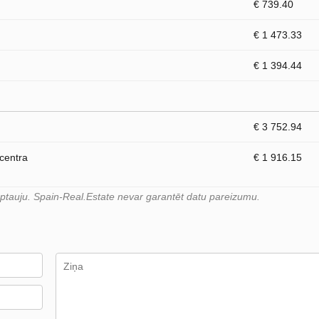
€ 739.40
€ 1 473.33
€ 1 394.44
€ 3 752.94
 centra
€ 1 916.15
 aptauju. Spain-Real.Estate nevar garantēt datu pareizumu.