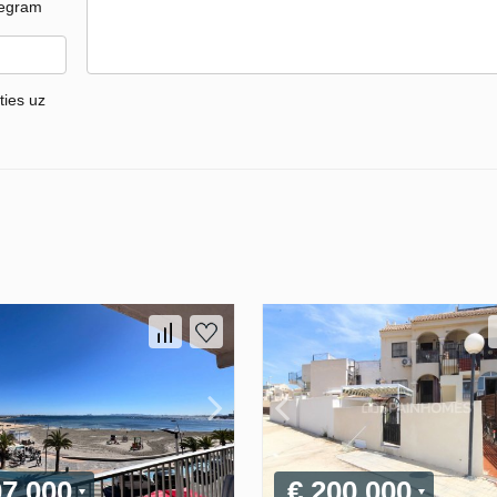
legram
ties uz
07 000
€ 200 000