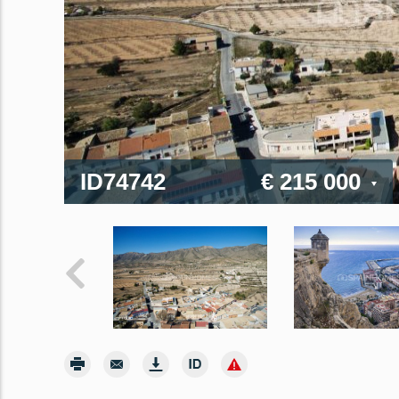
ID74742
€ 215 000