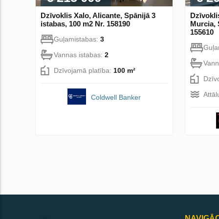
Dzīvoklis Xalo, Alicante, Spānijā 3
Dzīvokli
istabas, 100 m2 Nr. 158190
Murcia, 
155610
Guļamistabas:
3
Guļa
Vannas istabas:
2
Vann
Dzīvojamā platība:
100 m²
Dzīv
Attāl
Coldwell Banker
NAVIGĀC