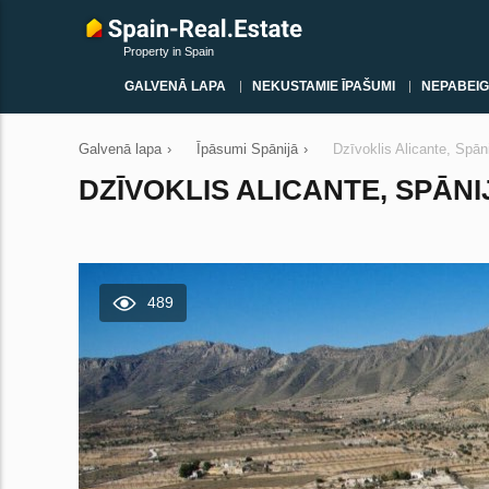
Property in Spain
GALVENĀ LAPA
NEKUSTAMIE ĪPAŠUMI
NEPABEIG
Galvenā lapa
›
Īpāsumi Spānijā
›
Dzīvoklis Alicante, Spān
DZĪVOKLIS ALICANTE, SPĀNIJ
489