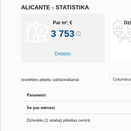
ALICANTE - STATISTIKA
Par m², €
Dzī
3 753
Detaļas
Izvelēties pilsētu salīdzināšanai
Parametri
Īre par mēnesi
Dzīvoklis (1 istaba) pilsētas centrā