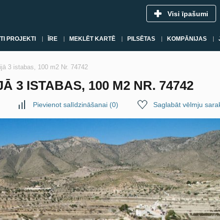
Visi īpašumi
TI PROJEKTI
ĪRE
MEKLĒT KARTĒ
PILSĒTAS
KOMPĀNIJAS
ijā 3 istabas, 100 m2 Nr. 74742
Ā 3 ISTABAS, 100 M2 NR. 74742
Pievienot salīdzināšanai
(
0
)
Saglabāt vēlmju sara