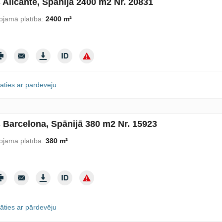
 Alicante, Spānijā 2400 m2 Nr. 20831
ojamā platība:
2400 m²
āties ar pārdevēju
s Barcelona, Spānijā 380 m2 Nr. 15923
ojamā platība:
380 m²
āties ar pārdevēju