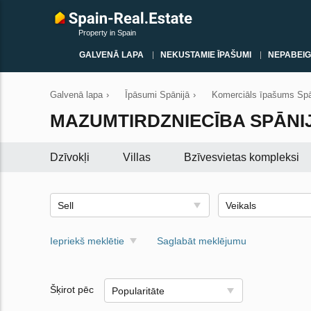
Property in Spain
GALVENĀ LAPA
NEKUSTAMIE ĪPAŠUMI
NEPABEIG
Galvenā lapa
›
Īpāsumi Spānijā
›
Komerciāls īpašums Spā
MAZUMTIRDZNIECĪBA SPĀNI
Dzīvokļi
Villas
Вzīvesvietas kompleksi
Sell
Veikals
Iepriekš meklētie
Saglabāt meklējumu
Šķirot pēc
Popularitāte