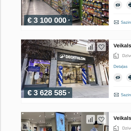
€ 3 100 000
Sazin
Veikal
Dzīv
Detaļas
€ 3 628 585
Sazin
Veikal
Dzīv