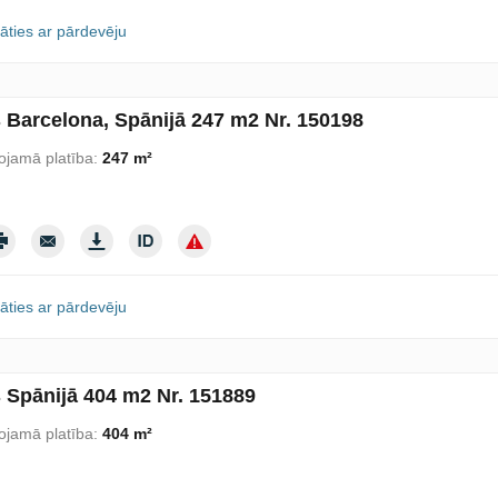
āties ar pārdevēju
s Barcelona, Spānijā 247 m2 Nr. 150198
ojamā platība:
247 m²
āties ar pārdevēju
s Spānijā 404 m2 Nr. 151889
ojamā platība:
404 m²