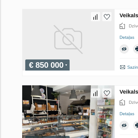
Veikal
Dzīv
Detaļas
€ 850 000
Sazin
Veikal
Dzīv
Detaļas