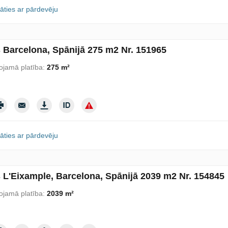
āties ar pārdevēju
s Barcelona, Spānijā 275 m2 Nr. 151965
ojamā platība:
275 m²
āties ar pārdevēju
s L'Eixample, Barcelona, Spānijā 2039 m2 Nr. 154845
ojamā platība:
2039 m²