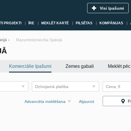
Visi īpašumi
TI PROJEKTI
ĪRE
MEKLĒT KARTĒ
PILSĒTAS
KOMPĀNIJAS
nijā
›
Mazumtirdzniecība Spānijā
JĀ
Komerciālie īpašumi
Zemes gabali
Meklēt pēc
Dzīvojamā platība
Cena, €
P
Advancēta meklēšana
Atjaunot