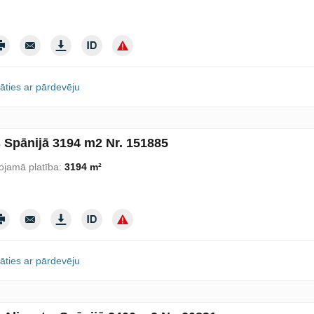
āties ar pārdevēju
s Spānijā 3194 m2 Nr. 151885
ojamā platība:
3194 m²
āties ar pārdevēju