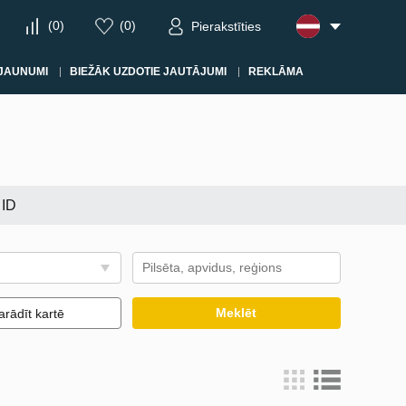
(
0
)
(
0
)
Pierakstīties
JAUNUMI
BIEŽĀK UZDOTIE JAUTĀJUMI
REKLĀMA
 ID
Meklēt
arādīt kartē