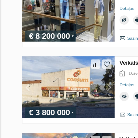
Detaļas
€ 8 200 000
Sazin
Veikal
Dzīv
Detaļas
€ 3 800 000
Sazin