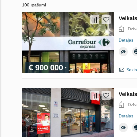
100 īpašumi
Veikal
Dzīv
Detaļas
€ 900 000
Sazin
Veikals
Dzīv
Detaļas