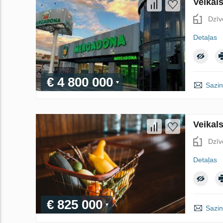
Veikals
Dzīv
Detaļas
€ 4 800 000
Sazin
Veikal
Dzīv
Detaļas
€ 825 000
Sazin