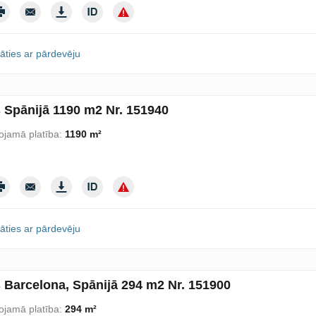
āties ar pārdevēju
s Spānijā 1190 m2 Nr. 151940
ojamā platība:
1190 m²
āties ar pārdevēju
s Barcelona, Spānijā 294 m2 Nr. 151900
ojamā platība:
294 m²