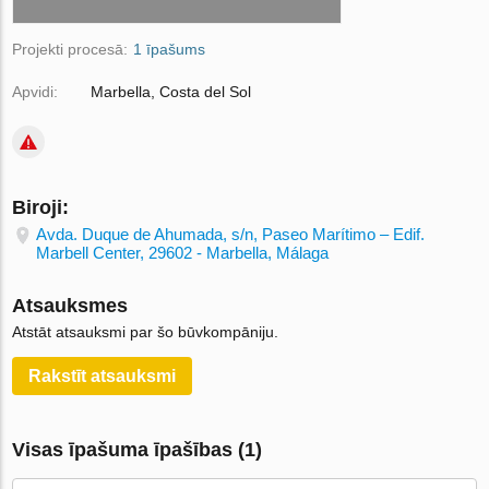
Projekti procesā:
1 īpašums
Apvidi:
Marbella, Costa del Sol
Biroji:
Avda. Duque de Ahumada, s/n, Paseo Marítimo – Edif.
Marbell Center, 29602 - Marbella, Málaga
Atsauksmes
Atstāt atsauksmi par šo būvkompāniju.
Rakstīt atsauksmi
Visas īpašuma īpašības (1)