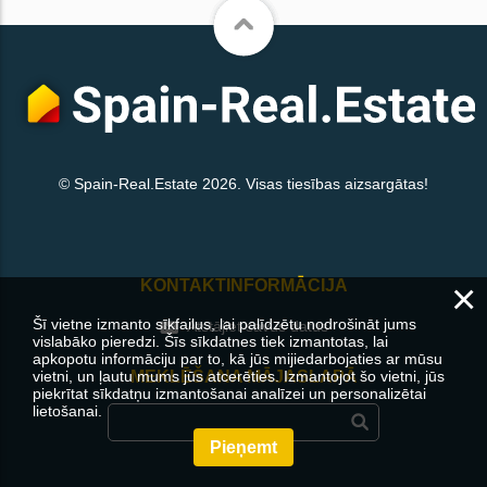
© Spain-Real.Estate 2026. Visas tiesības aizsargātas!
×
KONTAKTINFORMĀCIJA
Šī vietne izmanto sīkfailus, lai palīdzētu nodrošināt jums
Atstājiet savus datus
vislabāko pieredzi. Šīs sīkdatnes tiek izmantotas, lai
apkopotu informāciju par to, kā jūs mijiedarbojaties ar mūsu
MEKLĒŠANA MĀJASLAPĀ
vietni, un ļautu mums jūs atcerēties. Izmantojot šo vietni, jūs
piekrītat sīkdatņu izmantošanai analīzei un personalizētai
lietošanai.
Pieņemt