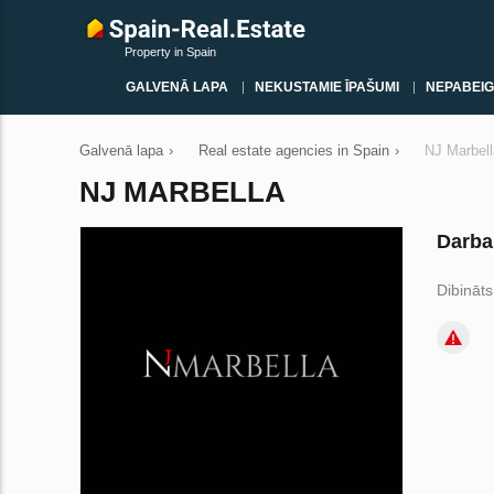
Property in Spain
GALVENĀ LAPA
NEKUSTAMIE ĪPAŠUMI
NEPABEIG
Galvenā lapa
›
Real estate agencies in Spain
›
NJ Marbell
NJ MARBELLA
Darba
Dibināt