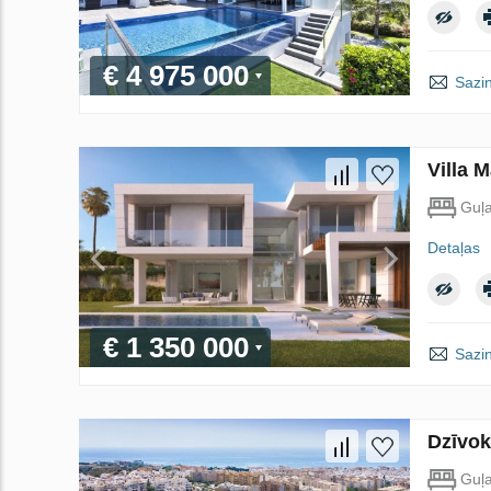
€ 4 975 000
Sazin
Villa 
Guļ
Detaļas
€ 1 350 000
Sazin
Dzīvok
Guļ