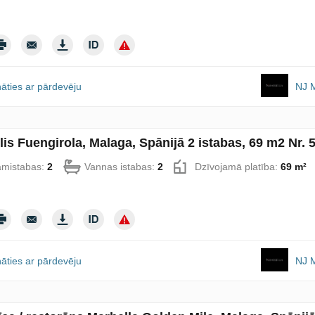
āties ar pārdevēju
NJ M
lis Fuengirola, Malaga, Spānijā 2 istabas, 69 m2 Nr. 
amistabas:
2
Vannas istabas:
2
Dzīvojamā platība:
69 m²
āties ar pārdevēju
NJ M