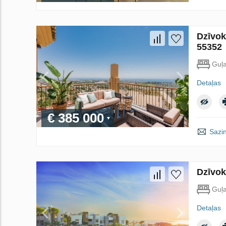
Dzīvok
55352
Guļ
Detaļas
€ 385 000
Sazin
Dzīvok
Guļ
Detaļas