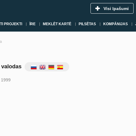
Visi īpašumi
TI PROJEKTI
ĪRE
MEKLĒT KARTĒ
PILSĒTAS
KOMPĀNIJAS
a
 valodas
s 1999