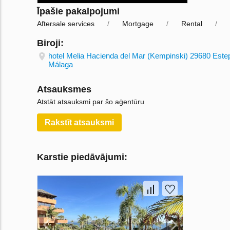
Īpašie pakalpojumi
Aftersale services
Mortgage
Rental
Biroji:
hotel Melia Hacienda del Mar (Kempinski) 29680 Este
Málaga
Atsauksmes
Atstāt atsauksmi par šo aģentūru
Rakstīt atsauksmi
Karstie piedāvājumi: