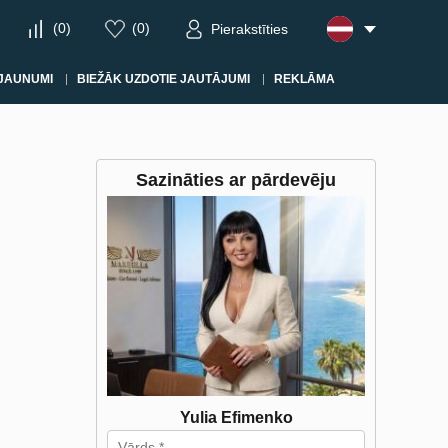
(
0
)
(
0
)
Pierakstīties
JAUNUMI
BIEŽĀK UZDOTIE JAUTĀJUMI
REKLĀMA
Sazināties ar pārdevēju
Yulia Efimenko