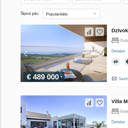
Šķirot pēc
Popularitāte
Dzīvok
Guļ
Detaļas
€ 489 000
Sazin
Villa 
Guļ
Detaļas