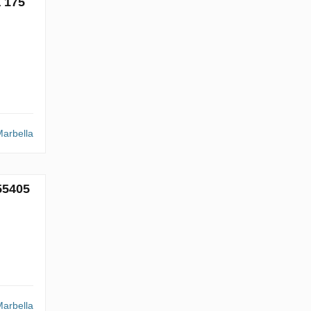
ā 175
arbella
55405
arbella