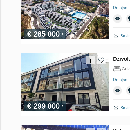
Detaļas
€ 285 000
Sazin
Dzīvok
Guļ
Detaļas
€ 299 000
Sazin