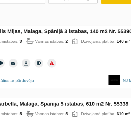
lis Mijas, Malaga, Spānijā 3 istabas, 140 m2 Nr. 5539
amistabas:
3
Vannas istabas:
2
Dzīvojamā platība:
140 m²
āties ar pārdevēju
NJ M
Marbella, Malaga, Spānijā 5 istabas, 610 m2 Nr. 55338
amistabas:
5
Vannas istabas:
5
Dzīvojamā platība:
610 m²