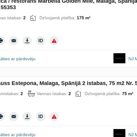
īca / restorāns Marbella Golden Mile, Malaga, Spānij
 55353
as istabas:
2
Dzīvojamā platība:
175 m²
āties ar pārdevēju
NJ M
uss Estepona, Malaga, Spānijā 2 istabas, 75 m2 Nr. 
amistabas:
2
Vannas istabas:
2
Dzīvojamā platība:
75 m²
āties ar pārdevēju
NJ M