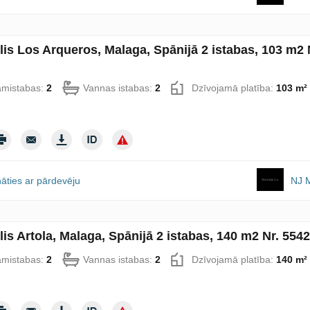
lis Los Arqueros, Malaga, Spānijā 2 istabas, 103 m2 
amistabas:
2
Vannas istabas:
2
Dzīvojamā platība:
103 m²
āties ar pārdevēju
NJ M
lis Artola, Malaga, Spānijā 2 istabas, 140 m2 Nr. 554
amistabas:
2
Vannas istabas:
2
Dzīvojamā platība:
140 m²