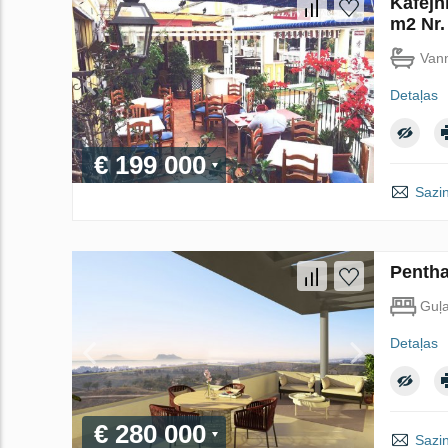
Kafejn
m2 Nr.
Vann
Detaļas
€ 199 000
Sazin
Pentha
Guļ
Detaļas
€ 280 000
Sazin