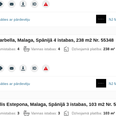
āties ar pārdevēju
NJ M
Marbella, Malaga, Spānijā 4 istabas, 238 m2 Nr. 55348
amistabas:
4
Vannas istabas:
4
Dzīvojamā platība:
238 m²
āties ar pārdevēju
NJ M
lis Estepona, Malaga, Spānijā 3 istabas, 103 m2 Nr. 
amistabas:
3
Vannas istabas:
3
Dzīvojamā platība:
103 m²