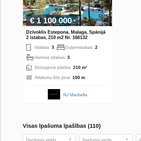
€ 1 100 000
Dzīvoklis Estepona, Malaga, Spānijā
2 istabas, 210 m2 Nr. 166132
Istabas:
3
Guļamistabas:
2
Vannas istabas:
3
Dzīvojamā platība:
210 m²
Attālums līdz jūrai:
100 m
NJ Marbella
Visas īpašuma īpašības (110)
Darījuma veids
Īpašuma veids