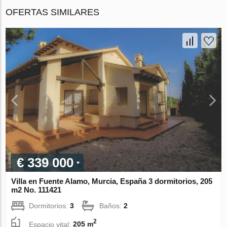
OFERTAS SIMILARES
€ 339 000
Villa en Fuente Alamo, Murcia, España 3 dormitorios, 205
m2 No. 111421
Dormitorios:
3
Baños:
2
2
Espacio vital:
205 m