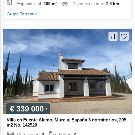
2
Espacio vital:
205 m
Distancia al mar:
7.5 km
Grupo Terrasun
€ 339 000
Villa en Fuente Alamo, Murcia, España 3 dormitorios, 205
m2 No. 142520
Dormitorios:
3
Baños:
2