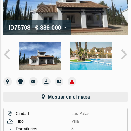
ID75708
€ 339 000
Mostrar en el mapa
Ciudad
Las Palas
Tipo
Villa
Dormitorios
3