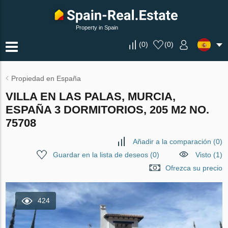
Property in Spain
(
0
)
(
0
)
Propiedad en España
VILLA EN LAS PALAS, MURCIA,
ESPAÑA 3 DORMITORIOS, 205 M2 NO.
75708
Añadir a la comparación
(
0
)
Guardar en la lista de deseos
(
0
)
Visto (1)
Ofrezca su precio
424