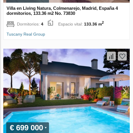
Villa en Living Natura, Colmenarejo, Madrid, España 4
dormitorios, 133.36 m2 No. 73830
2
Dormitorios:
4
Espacio vital:
133.36 m
Tuscany Real Group
€ 699 000