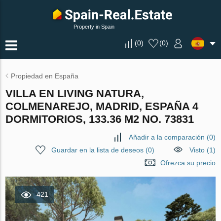
Property in Spain
(
0
)
(
0
)
Propiedad en España
VILLA EN LIVING NATURA,
COLMENAREJO, MADRID, ESPAÑA 4
DORMITORIOS, 133.36 M2 NO. 73831
Añadir a la comparación
(
0
)
Guardar en la lista de deseos
(
0
)
Visto (1)
Ofrezca su precio
421