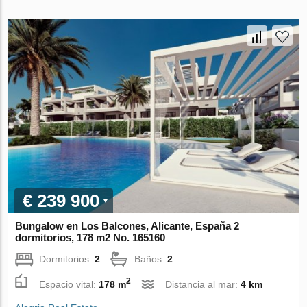
€ 239 900
Bungalow en Los Balcones, Alicante, España 2
dormitorios, 178 m2 No. 165160
Dormitorios:
2
Baños:
2
2
Espacio vital:
178 m
Distancia al mar:
4 km