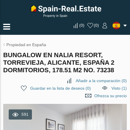
Property in Spain
(
0
)
(
0
)
Propiedad en España
BUNGALOW EN NALIA RESORT,
TORREVIEJA, ALICANTE, ESPAÑA 2
DORMITORIOS, 178.51 M2 NO. 73238
Añadir a la comparación
(
0
)
Guardar en la lista de deseos
(
0
)
Visto (1)
Ofrezca su precio
591