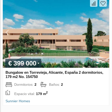
€ 399 000
Bungalow en Torrevieja, Alicante, España 2 dormitorios,
179 m2 No. 154750
Dormitorios:
2
Baños:
2
2
Espacio vital:
179 m
Sunnier Homes