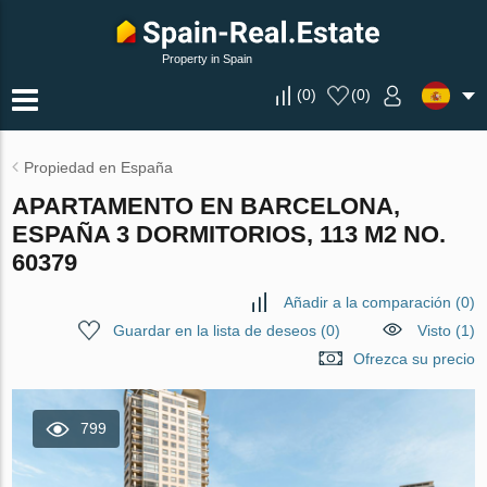
Property in Spain
(
0
)
(
0
)
Propiedad en España
APARTAMENTO EN BARCELONA,
ESPAÑA 3 DORMITORIOS, 113 M2 NO.
60379
Añadir a la comparación
(
0
)
Guardar en la lista de deseos
(
0
)
Visto (1)
Ofrezca su precio
799