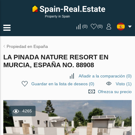
Property in Spain
(
0
)
(
0
)
Propiedad en España
LA PINADA NATURE RESORT EN
MURCIA, ESPAÑA NO. 88908
Añadir a la comparación
(
0
)
Guardar en la lista de deseos
(
0
)
Visto (1)
Ofrezca su precio
4265