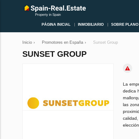
Property in Spain
PÁGINA INICIAL
INMOBILIARIO
SOBRE PLANO
Inicio
›
Promotores en España
›
Sunset Group
SUNSET GROUP
La empr
dedica 
mallorq
las zon
proximi
calidad
elección