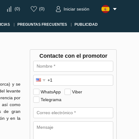
(
0
)
(
0
)
Iniciar sesión
ICIAS
PREGUNTAS FRECUENTES
PUBLICIDAD
Contacte con el promotor
orca) y se
del levante
WhatsApp
Viber
rencia por
Telegrama
, así como
s de gran
ón y en la