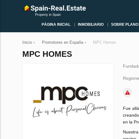
Property in Spain
PÁGINA INICIAL
INMOBILIARIO
SOBRE PLANO
Inicio
›
Promotores en España
›
MPC Homes
MPC HOMES
Fundad
Regione
Fue all
creando
en la Pr
Nuestra
equipo.