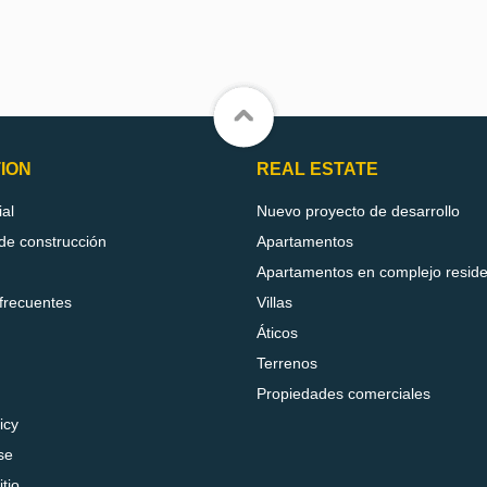
ION
REAL ESTATE
ial
Nuevo proyecto de desarrollo
e construcción
Apartamentos
Apartamentos en complejo reside
frecuentes
Villas
Áticos
Terrenos
Propiedades comerciales
icy
se
tio