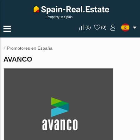
Property in Spain
(
0
)
(
0
)
Promotores en España
AVANCO