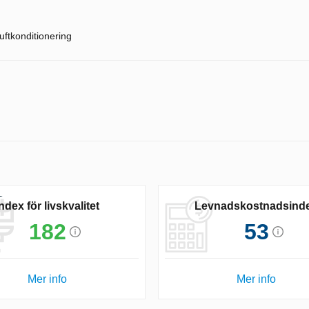
uftkonditionering
Index för livskvalitet
Levnadskostnadsind
182
53
Mer info
Mer info