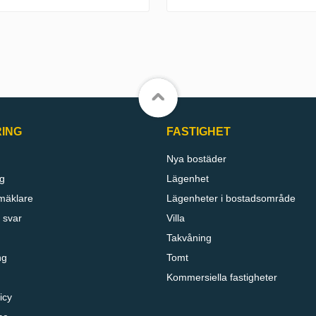
RING
FASTIGHET
Nya bostäder
g
Lägenhet
mäklare
Lägenheter i bostadsområde
 svar
Villa
Takvåning
ng
Tomt
Kommersiella fastigheter
icy