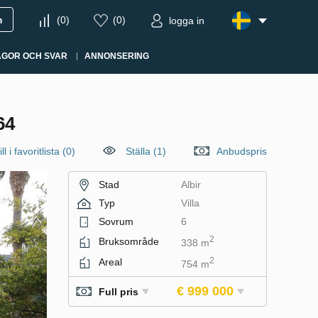
m
(
0
)
(
0
)
logga in
ÅGOR OCH SVAR
ANNONSERING
64
ll i favoritlista
(
0
)
Ställa (1)
Anbudspris
Stad
Albir
Typ
Villa
Sovrum
6
2
Bruksområde
338 m
2
Areal
754 m
€ 999 000
Full pris