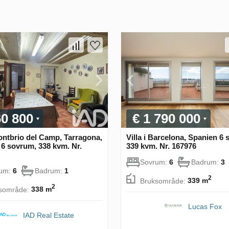
60 800
€ 1 790 000
Montbrio del Camp, Tarragona,
Villa i Barcelona, Spanien 6
6 sovrum, 338 kvm. Nr.
339 kvm. Nr. 167976
Sovrum:
6
Badrum:
3
rum:
6
Badrum:
1
2
Bruksområde:
339 m
2
sområde:
338 m
Lucas Fox
IAD Real Estate