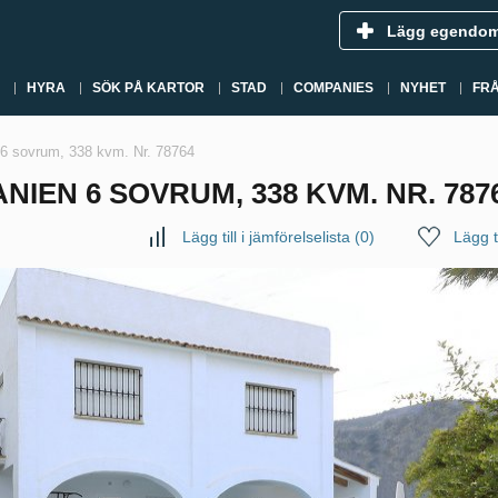
Lägg egendo
HYRA
SÖK PÅ KARTOR
STAD
COMPANIES
NYHET
FR
en 6 sovrum, 338 kvm. Nr. 78764
ANIEN 6 SOVRUM, 338 KVM. NR. 787
Lägg till i jämförelselista
(
0
)
Lägg ti