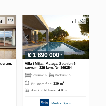
€ 1 890 000
 sovrum,
Villa i Mijas, Malaga, Spanien 6
sovrum, 339 kvm. Nr. 169354
Sovrum:
6
Badrum:
5
2
Bruksområde:
339 m
Avstånd till havet:
4 Km
MediterSpain