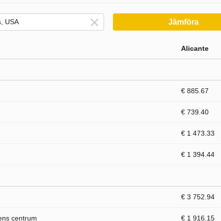
Jämföra
Alicante
€ 885.67
€ 739.40
€ 1 473.33
€ 1 394.44
€ 3 752.94
dens centrum
€ 1 916.15