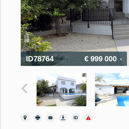
ID78764
€ 999 000