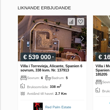
LIKNANDE ERBJUDANDE
€ 539 000
€ 1
Villa i Torrevieja, Alicante, Spanien 6
Villa i 
sovrum, 338 kvm. Nr. 137913
Spanien 
185205
Sovrum:
6
Badrum:
5
Sov
2
Bruksområde:
338 m
Bruk
Avstånd till havet:
2.7 Km
Red Palm Estate