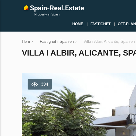
Property in Spain
HOME
FASTIGHET
OFF-PLAN
Hem
›
Fastighet i Spanien
›
Villa i Albir, Alicante, Spani
VILLA I ALBIR, ALICANTE, SP
394