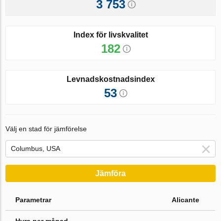
3 753
Index för livskvalitet
182
Levnadskostnadsindex
53
Välj en stad för jämförelse
Jämföra
Parametrar
Alicante