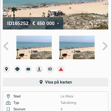
ID165252
€ 450 000
Visa på kartan
Stad
La Mata
Typ
Takvåning
Sovrum
4