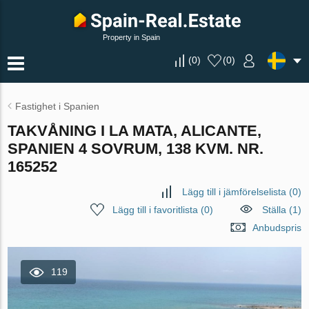
Property in Spain
(
0
)
(
0
)
Fastighet i Spanien
TAKVÅNING I LA MATA, ALICANTE,
SPANIEN 4 SOVRUM, 138 KVM. NR.
165252
Lägg till i jämförelselista
(
0
)
Lägg till i favoritlista
(
0
)
Ställa (1)
Anbudspris
119