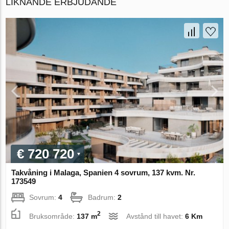
LIKNANDE ERBJUDANDE
€ 720 720
Takvåning i Malaga, Spanien 4 sovrum, 137 kvm. Nr.
173549
Sovrum:
4
Badrum:
2
2
Bruksområde:
137 m
Avstånd till havet:
6 Km