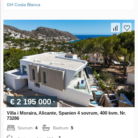
GH Costa Blanca
€ 2 195 000
Villa i Moraira, Alicante, Spanien 4 sovrum, 400 kvm. Nr.
73286
Sovrum:
4
Badrum:
5
2