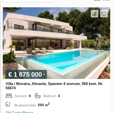
€ 1 675 000
Villa i Moraira, Alicante, Spanien 4 sovrum, 550 kvm. Nr.
55674
Sovrum:
4
Badrum:
4
2
Bruksområde:
550 m
GH Costa Blanca