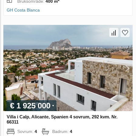
Bruksområde:
400 m
GH Costa Blanca
€ 1 925 000
Villa i Calp, Alicante, Spanien 4 sovrum, 292 kvm. Nr.
66311
Sovrum:
4
Badrum:
4