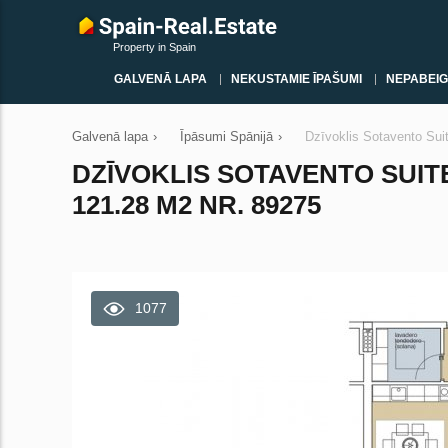
Property in Spain
GALVENĀ LAPA
NEKUSTAMIE ĪPAŠUMI
NEPABEIG
Galvenā lapa
›
Īpāsumi Spānijā
›
Dzīvoklis Sotavento Suit
DZĪVOKLIS SOTAVENTO SUITE
121.28 M2 NR. 89275
1077