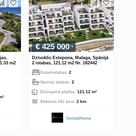
€ 425 000
jas,
Dzīvoklis Estepona, Malaga, Spānijā
21.33 m2
2 istabas, 121.12 m2 Nr. 182442
Guļamistabas:
2
Vannas istabas:
2
Dzīvojamā platība:
121.12 m²
m²
Attālums līdz jūrai:
2 km
GestaliHome