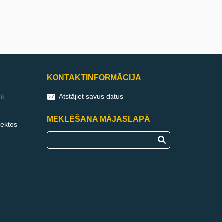
KONTAKTINFORMĀCIJA
Atstājiet savus datus
ti
MEKLĒŠANA MĀJASLAPĀ
jektos