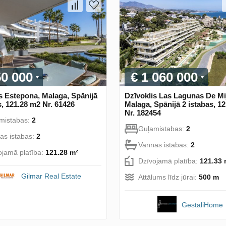
50 000
€ 1 060 000
s Estepona, Malaga, Spānijā
Dzīvoklis Las Lagunas De Mi
s, 121.28 m2 Nr. 61426
Malaga, Spānijā 2 istabas, 1
Nr. 182454
mistabas:
2
Guļamistabas:
2
as istabas:
2
Vannas istabas:
2
ojamā platība:
121.28 m²
Dzīvojamā platība:
121.33 
Gilmar Real Estate
Attālums līdz jūrai:
500 m
GestaliHome