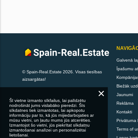
NAVIGĀC
Galvenā la
Īpašumu att
© Spain-Real.Estate 2026. Visas tiesības
Kompānija
aizsargātas!
Biežāk uzd
×
Jaunumi
Šī vietne izmanto sīkfailus, lai palīdzētu
Reklāma
nodrošināt jums vislabāko pieredzi. Šīs
sīkdatnes tiek izmantotas, lai apkopotu
Kontakti
informāciju par to, kā jūs mijiedarbojaties ar
mūsu vietni, un ļautu mums jūs atcerēties.
Privātuma P
Izmantojot šo vietni, jūs piekrītat sīkdatņu
Terms of u
izmantošanai analīzei un personalizētai
lietošanai.
Lapas kart