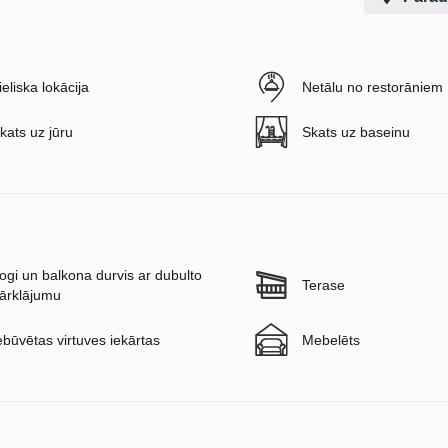
ieliska lokācija
Netālu no restorāniem
kats uz jūru
Skats uz baseinu
ogi un balkona durvis ar dubulto
Terase
ārklājumu
ebūvētas virtuves iekārtas
Mebelēts