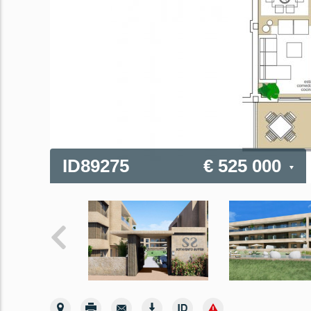
ID89275
€ 525 000