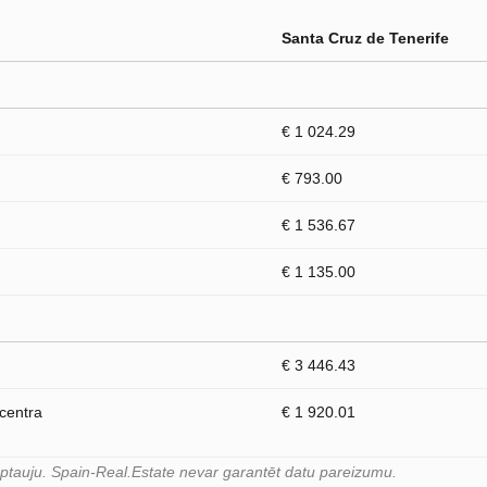
Santa Cruz de Tenerife
€ 1 024.29
€ 793.00
€ 1 536.67
€ 1 135.00
€ 3 446.43
 centra
€ 1 920.01
 aptauju. Spain-Real.Estate nevar garantēt datu pareizumu.