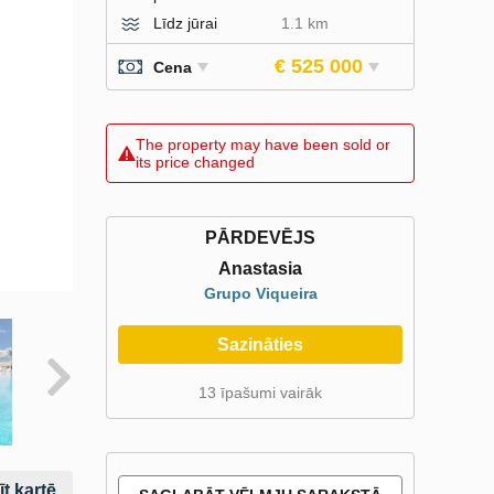
Līdz jūrai
1.1 km
€ 525 000
Cena
The property may have been sold or
its price changed
PĀRDEVĒJS
Anastasia
Grupo Viqueira
Sazināties
13 īpašumi vairāk
t kartē