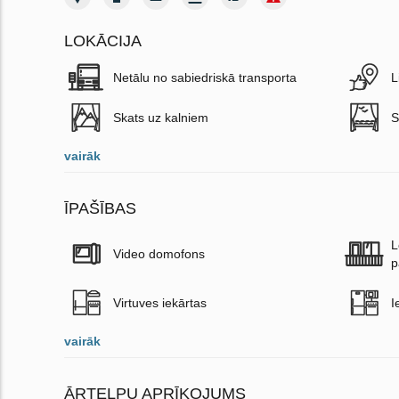
LOKĀCIJA
Netālu no sabiedriskā transporta
L
Skats uz kalniem
S
vairāk
ĪPAŠĪBAS
L
Video domofons
p
Virtuves iekārtas
I
vairāk
ĀRTELPU APRĪKOJUMS