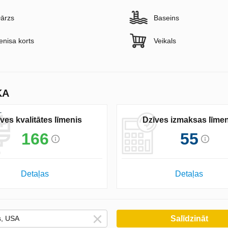
ārzs
Baseins
enisa korts
Veikals
KA
ves kvalitātes līmenis
Dzīves izmaksas līmen
166
55
Detaļas
Detaļas
Salīdzināt