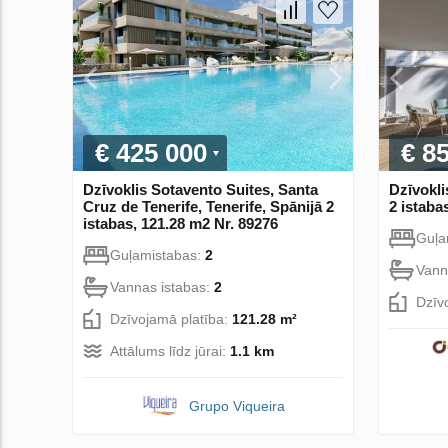
€ 425 000
€ 8
Dzīvoklis Sotavento Suites, Santa
Dzīvokli
Cruz de Tenerife, Tenerife, Spānijā 2
2 istaba
istabas, 121.28 m2 Nr. 89276
Guļa
Guļamistabas:
2
Vann
Vannas istabas:
2
Dzīv
Dzīvojamā platība:
121.28 m²
Attālums līdz jūrai:
1.1 km
Grupo Viqueira