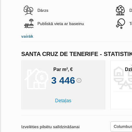
Dārzs
D
Publiskā vieta ar baseinu
T
vairāk
SANTA CRUZ DE TENERIFE - STATISTI
Par m², €
Dzī
3 446
Detaļas
Izvelēties pilsētu salīdzināšanai