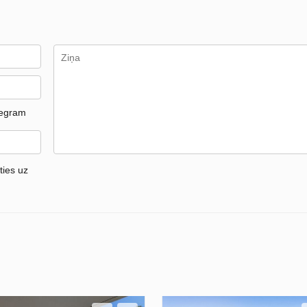
legram
ties uz