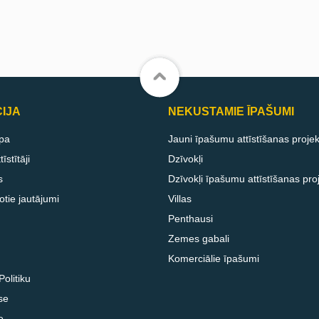
IJA
NEKUSTAMIE ĪPAŠUMI
pa
Jauni īpašumu attīstīšanas projek
īstītāji
Dzīvokļi
s
Dzīvokļi īpašumu attīstīšanas pro
otie jautājumi
Villas
Penthausi
Zemes gabali
Komerciālie īpašumi
olitiku
se
e