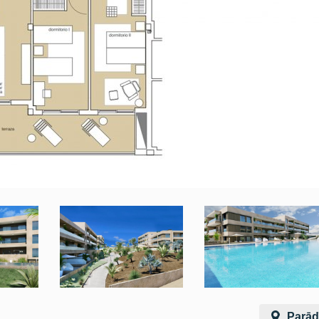
Parādī