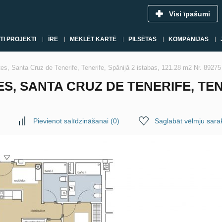
Visi īpašumi
TI PROJEKTI
ĪRE
MEKLĒT KARTĒ
PILSĒTAS
KOMPĀNIJAS
es, Santa Cruz de Tenerife, Tenerife, Spānijā 2 istabas, 121.28 m2 Nr. 89275
S, SANTA CRUZ DE TENERIFE, TENE
Pievienot salīdzināšanai
(
0
)
Saglabāt vēlmju sara