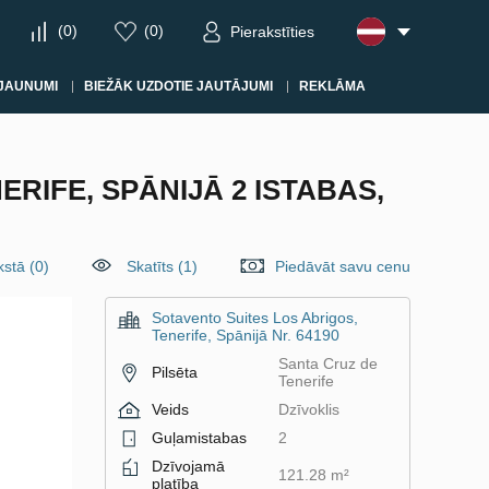
(
0
)
(
0
)
Pierakstīties
JAUNUMI
BIEŽĀK UZDOTIE JAUTĀJUMI
REKLĀMA
RIFE, SPĀNIJĀ 2 ISTABAS,
kstā
(
0
)
Skatīts (1)
Piedāvāt savu cenu
Sotavento Suites Los Abrigos,
Tenerife, Spānijā Nr. 64190
Santa Cruz de
Pilsēta
Tenerife
Veids
Dzīvoklis
Guļamistabas
2
Dzīvojamā
121.28 m²
platība