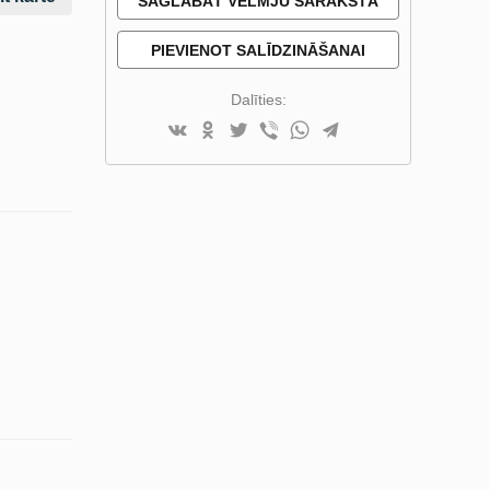
SAGLABĀT VĒLMJU SARAKSTĀ
PIEVIENOT SALĪDZINĀŠANAI
Dalīties: