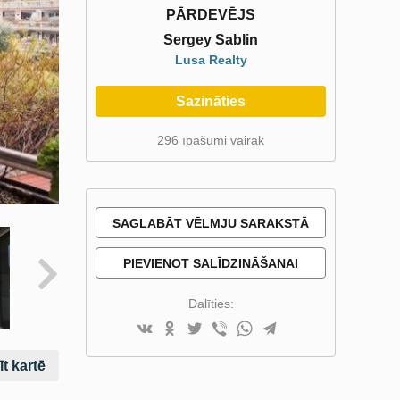
PĀRDEVĒJS
Sergey Sablin
Lusa Realty
Sazināties
296 īpašumi vairāk
SAGLABĀT VĒLMJU SARAKSTĀ
PIEVIENOT SALĪDZINĀŠANAI
Dalīties:
t kartē