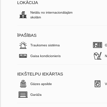
LOKĀCIJA
Netālu no internacionālajām
skolām
ĪPAŠĪBAS
Trauksmes sistēma
G
Gaisa kondicionieris
N
IEKŠTELPU IEKĀRTAS
Gāzes apsilde
V
Garāža