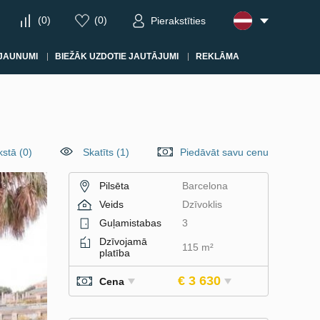
(
0
)
(
0
)
Pierakstīties
JAUNUMI
BIEŽĀK UZDOTIE JAUTĀJUMI
REKLĀMA
kstā
(
0
)
Skatīts (1)
Piedāvāt savu cenu
Pilsēta
Barcelona
Veids
Dzīvoklis
Guļamistabas
3
Dzīvojamā
115 m²
platība
€ 3 630
Cena