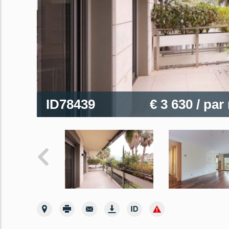
ID78439
€ 3 630
/ par