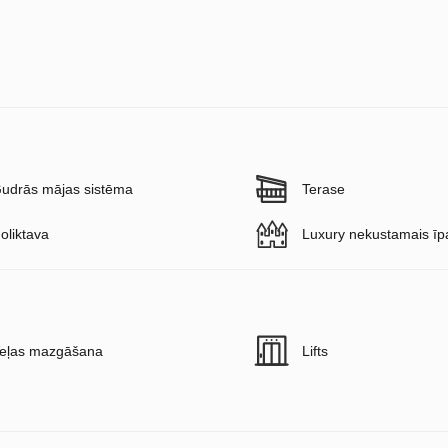
udrās mājas sistēma
Terase
oliktava
Luxury nekustamais ī
eļas mazgāšana
Lifts