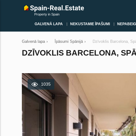
Property in Spain
GALVENĀ LAPA
NEKUSTAMIE ĪPAŠUMI
NEPABEIG
Galvenā lapa
›
Īpāsumi Spānijā
›
Dzīvoklis Barcelona, Spā
DZĪVOKLIS BARCELONA, SPĀNI
1035