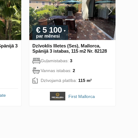
€ 5 100
par mēnesi
Spānijā 3
Dzīvoklis Illetes (Ses), Mallorca,
Spānijā 3 istabas, 115 m2 Nr. 82128
Guļamistabas:
3
Vannas istabas:
2
Dzīvojamā platība:
115 m²
ate
First Mallorca