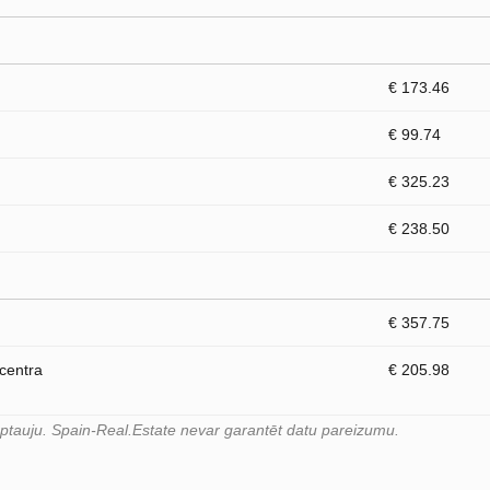
€ 173.46
€ 99.74
€ 325.23
€ 238.50
€ 357.75
 centra
€ 205.98
 aptauju. Spain-Real.Estate nevar garantēt datu pareizumu.