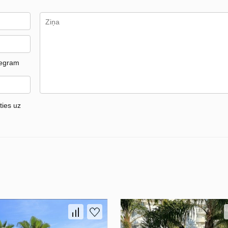
legram
ties uz