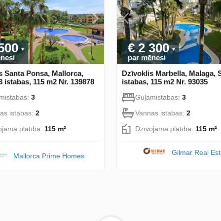
 500
€ 2 300
nesi
par mēnesi
s Santa Ponsa, Mallorca,
Dzīvoklis Marbella, Malaga, 
3 istabas, 115 m2 Nr. 139878
istabas, 115 m2 Nr. 93035
mistabas:
3
Guļamistabas:
3
as istabas:
2
Vannas istabas:
2
ojamā platība:
115 m²
Dzīvojamā platība:
115 m²
Gilmar Real Est
Mallorca Prime Homes