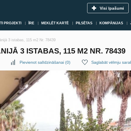
Visi īpašumi
TI PROJEKTI
ĪRE
MEKLĒT KARTĒ
PILSĒTAS
KOMPĀNIJAS
nijā 3 istabas, 115 m2 Nr. 78439
JĀ 3 ISTABAS, 115 M2 NR. 78439
Pievienot salīdzināšanai
(
0
)
Saglabāt vēlmju sara