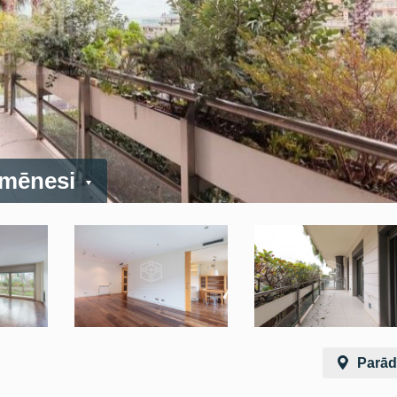
 mēnesi
Parādī