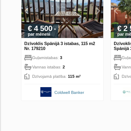
€ 4 500
€ 2
par mēnesi
par mē
Dzīvoklis Spānijā 3 istabas, 115 m2
Dzīvokli
Nr. 179210
Spānijā 
Guļamistabas:
3
Guļa
Vannas istabas:
2
Vann
Dzīvojamā platība:
115 m²
Dzīv
Coldwell Banker