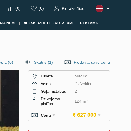
(
0
)
(
0
)
Pierakstīties
JAUNUMI
BIEŽĀK UZDOTIE JAUTĀJUMI
REKLĀMA
kstā
(
0
)
Skatīts (1)
Piedāvāt savu cenu
Pilsēta
Madrid
Veids
Dzīvoklis
Guļamistabas
2
Dzīvojamā
124 m²
platība
€ 627 000
Cena