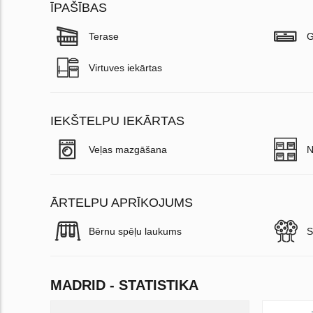
ĪPAŠĪBAS
Terase
G
Virtuves iekārtas
IEKŠTELPU IEKĀRTAS
Veļas mazgāšana
N
ĀRTELPU APRĪKOJUMS
Bērnu spēļu laukums
S
MADRID - STATISTIKA