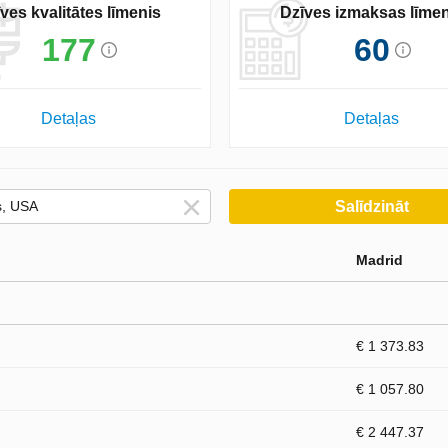
ves kvalitātes līmenis
Dzīves izmaksas līmen
177
60
Detaļas
Detaļas
Salīdzināt
Madrid
€ 1 373.83
€ 1 057.80
€ 2 447.37