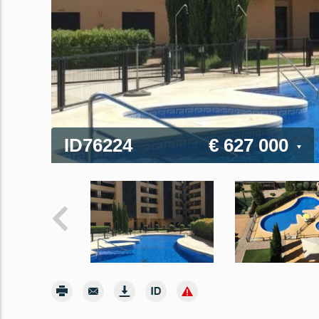
ID76224
€ 627 000