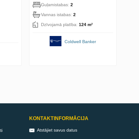
Guļamistabas:
2
Vannas istabas:
2
Dzīvojamā platība:
124 m²
Coldwell Banker
KONTAKTINFORMĀCIJA
Atstājiet savus datus
ti