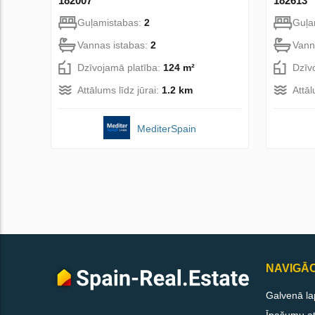
182007
182613
Guļamistabas:
2
Guļa
Vannas istabas:
2
Vann
Dzīvojamā platība:
124 m²
Dzīv
Attālums līdz jūrai:
1.2 km
Attāl
MediterSpain
NAVIGĀC
Galvenā la
Īpašumu att