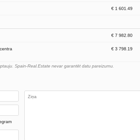
€ 1 601.49
€ 7 982.80
 centra
€ 3 798.19
 aptauju. Spain-Real.Estate nevar garantēt datu pareizumu.
legram