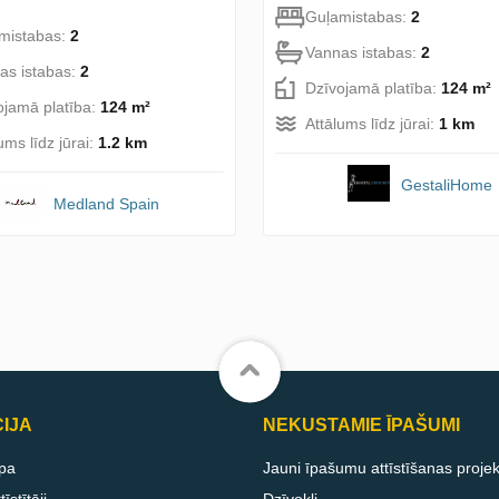
Guļamistabas:
2
mistabas:
2
Vannas istabas:
2
as istabas:
2
Dzīvojamā platība:
124 m²
ojamā platība:
124 m²
Attālums līdz jūrai:
1 km
ums līdz jūrai:
1.2 km
GestaliHome
Medland Spain
IJA
NEKUSTAMIE ĪPAŠUMI
pa
Jauni īpašumu attīstīšanas projek
īstītāji
Dzīvokļi