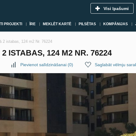
Visi īpašumi
TI PROJEKTI
ĪRE
MEKLĒT KARTĒ
PILSĒTAS
KOMPĀNIJAS
ā 2 istabas, 124 m2 Nr. 76224
2 ISTABAS, 124 M2 NR. 76224
Pievienot salīdzināšanai
(
0
)
Saglabāt vēlmju sara