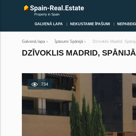
Property in Spain
GALVENĀ LAPA
NEKUSTAMIE ĪPAŠUMI
NEPABEIG
Galvenā lapa
›
Īpāsumi Spānijā
›
Dzīvoklis Madrid, Spānij
DZĪVOKLIS MADRID, SPĀNIJĀ 
734