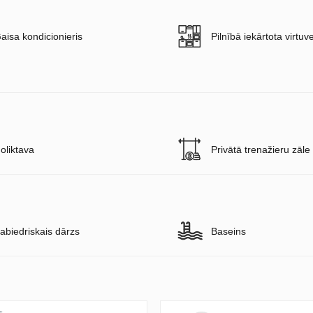
aisa kondicionieris
Pilnībā iekārtota virtuv
oliktava
Privātā trenažieru zāle
abiedriskais dārzs
Baseins