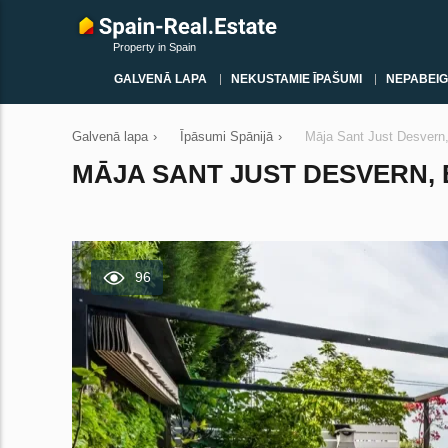
Property in Spain
GALVENĀ LAPA
NEKUSTAMIE ĪPAŠUMI
NEPABEIG
Galvenā lapa
›
Īpāsumi Spānijā
›
Māja Sant Just Desvern,
MĀJA SANT JUST DESVERN, B
96