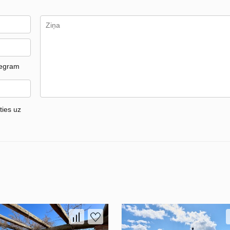
legram
ties uz