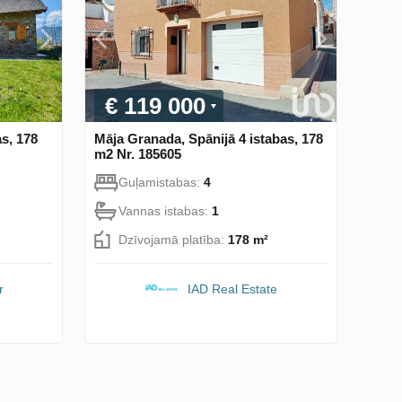
€ 119 000
as, 178
Māja Granada, Spānijā 4 istabas, 178
m2 Nr. 185605
Guļamistabas:
4
Vannas istabas:
1
Dzīvojamā platība:
178 m²
r
IAD Real Estate