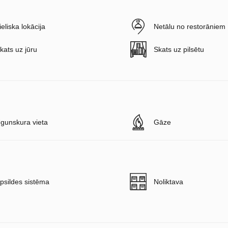
ieliska lokācija
Netālu no restorāniem
kats uz jūru
Skats uz pilsētu
gunskura vieta
Gāze
psildes sistēma
Noliktava