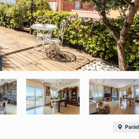
Parādī