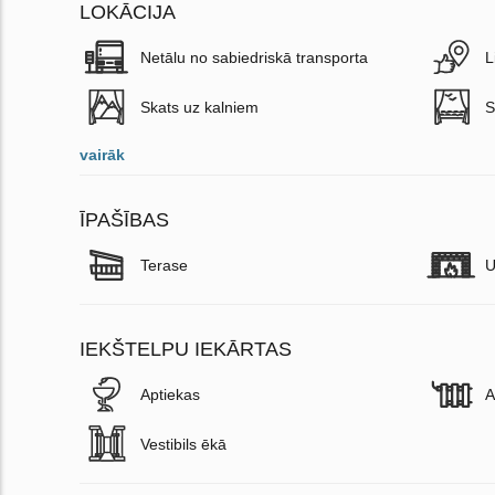
LOKĀCIJA
Netālu no sabiedriskā transporta
L
Skats uz kalniem
S
vairāk
ĪPAŠĪBAS
Terase
U
IEKŠTELPU IEKĀRTAS
Aptiekas
A
Vestibils ēkā