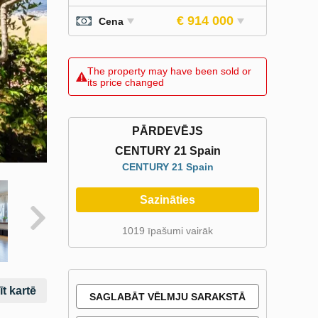
€ 914 000
Cena
The property may have been sold or
its price changed
PĀRDEVĒJS
CENTURY 21 Spain
CENTURY 21 Spain
Sazināties
1019 īpašumi vairāk
t kartē
SAGLABĀT VĒLMJU SARAKSTĀ