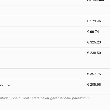
Barcelona
€ 173.46
€ 99.74
€ 325.23
€ 238.50
€ 357.75
 centra
€ 205.98
 aptauju. Spain-Real.Estate nevar garantēt datu pareizumu.