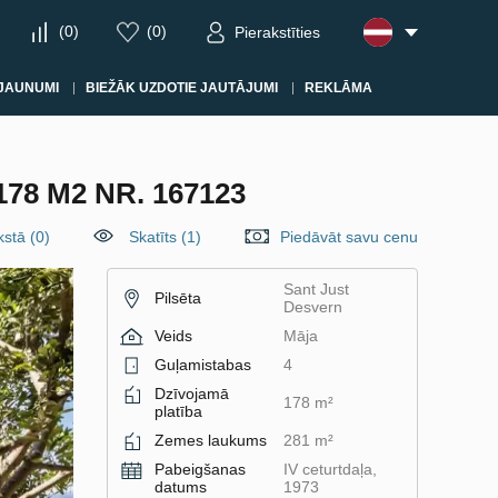
(
0
)
(
0
)
Pierakstīties
JAUNUMI
BIEŽĀK UZDOTIE JAUTĀJUMI
REKLĀMA
78 M2 NR. 167123
kstā
(
0
)
Skatīts (1)
Piedāvāt savu cenu
Sant Just
Pilsēta
Desvern
Veids
Māja
Guļamistabas
4
Dzīvojamā
178 m²
platība
Zemes laukums
281 m²
Pabeigšanas
IV ceturtdaļa,
datums
1973