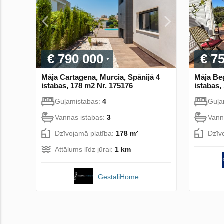
€ 790 000
€ 7
Māja Cartagena, Murcia, Spānijā 4
Māja Beg
istabas, 178 m2 Nr. 175176
istabas,
Guļamistabas:
4
Guļa
Vannas istabas:
3
Vann
Dzīvojamā platība:
178 m²
Dzīv
Attālums līdz jūrai:
1 km
GestaliHome