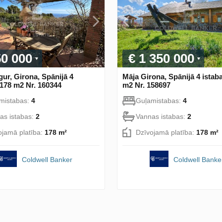
50 000
€ 1 350 000
ur, Girona, Spānijā 4
Māja Girona, Spānijā 4 istab
 178 m2 Nr. 160344
m2 Nr. 158697
mistabas:
4
Guļamistabas:
4
as istabas:
2
Vannas istabas:
2
ojamā platība:
178 m²
Dzīvojamā platība:
178 m²
Coldwell Banker
Coldwell Banke