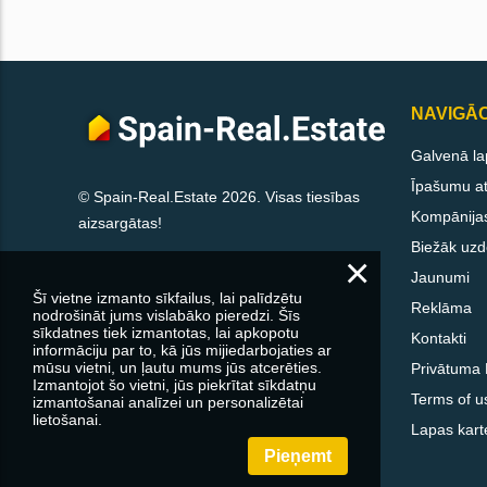
NAVIGĀC
Galvenā la
Īpašumu att
© Spain-Real.Estate 2026. Visas tiesības
Kompānija
aizsargātas!
Biežāk uzd
×
Jaunumi
Šī vietne izmanto sīkfailus, lai palīdzētu
Reklāma
nodrošināt jums vislabāko pieredzi. Šīs
sīkdatnes tiek izmantotas, lai apkopotu
Kontakti
informāciju par to, kā jūs mijiedarbojaties ar
mūsu vietni, un ļautu mums jūs atcerēties.
Privātuma P
Izmantojot šo vietni, jūs piekrītat sīkdatņu
Terms of u
izmantošanai analīzei un personalizētai
lietošanai.
Lapas kart
Pieņemt