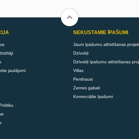
IJA
NEKUSTAMIE ĪPAŠUMI
pa
Jauni īpašumu attīstīšanas projek
īstītāji
Dzīvokļi
s
Dzīvokļi īpašumu attīstīšanas pro
otie jautājumi
Villas
Penthausi
Zemes gabali
Komerciālie īpašumi
olitiku
se
e