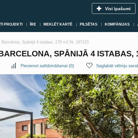
Visi īpašumi
TI PROJEKTI
ĪRE
MEKLĒT KARTĒ
PILSĒTAS
KOMPĀNIJAS
 Barcelona, Spānijā 4 istabas, 178 m2 Nr. 167123
ARCELONA, SPĀNIJĀ 4 ISTABAS, 1
Pievienot salīdzināšanai
(
0
)
Saglabāt vēlmju sara