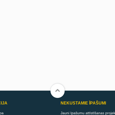
IJA
NEKUSTAMIE ĪPAŠUMI
pa
Jauni īpašumu attīstīšanas projek