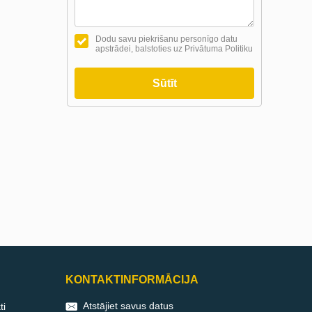
Dodu savu piekrišanu personīgo datu
apstrādei, balstoties uz Privātuma Politiku
Sūtīt
KONTAKTINFORMĀCIJA
Atstājiet savus datus
ti