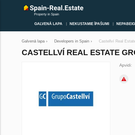
Property in Spain
GALVENĀ LAPA
NEKUSTAMIE ĪPAŠUMI
NEPABEIG
Galvenā lapa
›
Developers in Spain
›
Castellví Real Estat
CASTELLVÍ REAL ESTATE G
Apvidi: