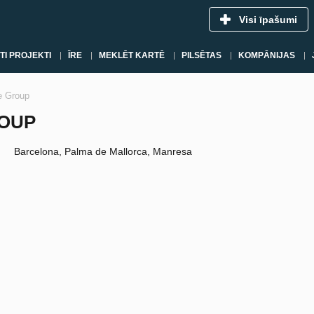
Visi īpašumi
TI PROJEKTI
ĪRE
MEKLĒT KARTĒ
PILSĒTAS
KOMPĀNIJAS
e Group
ROUP
Barcelona, Palma de Mallorca, Manresa