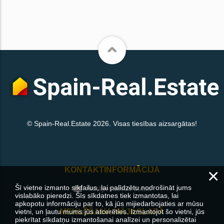
© Spain-Real.Estate 2026. Visas tiesības aizsargātas!
×
KONTAKTINFORMĀCIJA
Šī vietne izmanto sīkfailus, lai palīdzētu nodrošināt jums
Atstājiet savus datus
vislabāko pieredzi. Šīs sīkdatnes tiek izmantotas, lai
apkopotu informāciju par to, kā jūs mijiedarbojaties ar mūsu
vietni, un ļautu mums jūs atcerēties. Izmantojot šo vietni, jūs
MEKLĒŠANA MĀJASLAPĀ
piekrītat sīkdatņu izmantošanai analīzei un personalizētai