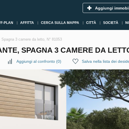
Aggiungi immobi
FF-PLAN
AFFITTA
CERCA SULLA MAPPA
CITTÀ
SOCIETÀ
N
e, Spagna 3 camere da letto, N° 81053
ANTE, SPAGNA 3 CAMERE DA LETTO,
Aggiungi al confronto
(
0
)
Salva nella lista dei deside