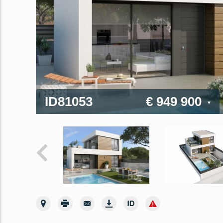
ID81053
€ 949 900