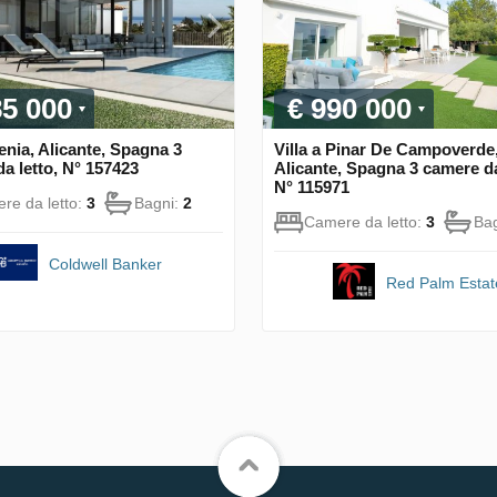
85 000
€ 990 000
Denia, Alicante, Spagna 3
Villa a Pinar De Campoverde
a letto, N° 157423
Alicante, Spagna 3 camere da
N° 115971
re da letto:
3
Bagni:
2
Camere da letto:
3
Ba
Coldwell Banker
Red Palm Estat