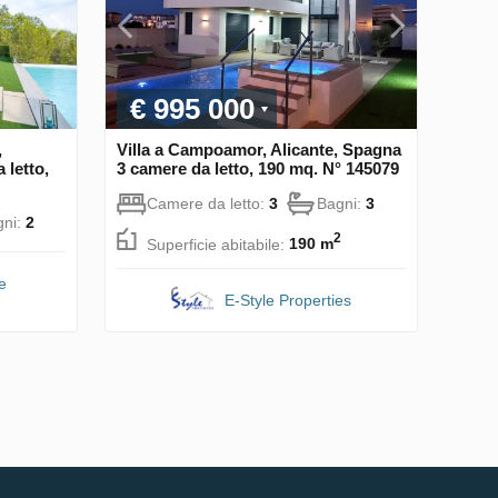
€ 995 000
,
Villa a Campoamor, Alicante, Spagna
 letto,
3 camere da letto, 190 mq. N° 145079
Camere da letto:
3
Bagni:
3
gni:
2
2
Superficie abitabile:
190 m
e
E-Style Properties