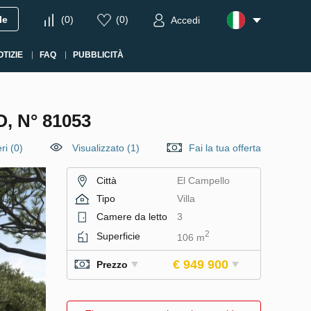
le
(
0
)
(
0
)
Accedi
OTIZIE
FAQ
PUBBLICITÀ
 N° 81053
ri
(
0
)
Visualizzato (1)
Fai la tua offerta
Città
El Campello
Tipo
Villa
Camere da letto
3
2
Superficie
106 m
€ 949 900
Prezzo