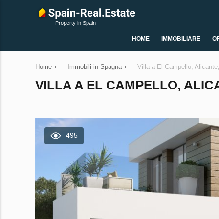
Property in Spain
HOME
IMMOBILIARE
O
Home
›
Immobili in Spagna
›
Villa a El Campello, Alicant
VILLA A EL CAMPELLO, ALIC
495