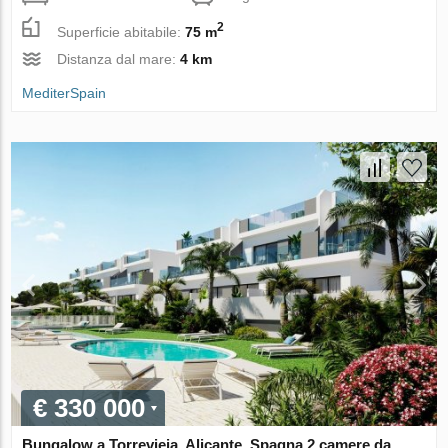
2
Superficie abitabile:
75 m
Distanza dal mare:
4 km
MediterSpain
€ 330 000
Bungalow a Torrevieja, Alicante, Spagna 2 camere da