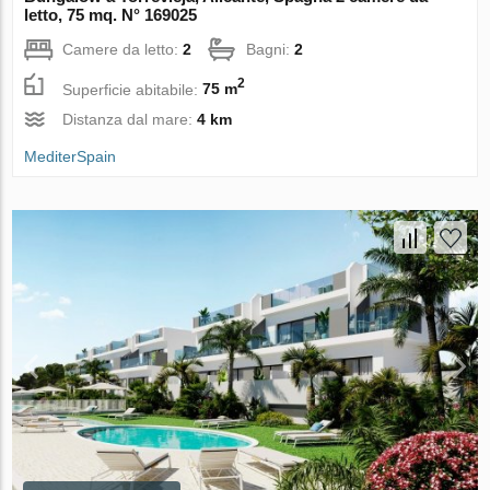
letto, 75 mq. N° 169025
Camere da letto:
2
Bagni:
2
2
Superficie abitabile:
75 m
Distanza dal mare:
4 km
MediterSpain