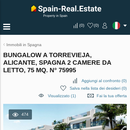
Property in Spain
(
0
)
(
0
)
Immobili in Spagna
BUNGALOW A TORREVIEJA,
ALICANTE, SPAGNA 2 CAMERE DA
LETTO, 75 MQ. N° 75995
Aggiungi al confronto
(
0
)
Salva nella lista dei desideri
(
0
)
Visualizzato (1)
Fai la tua offerta
474