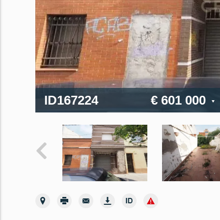
ID167224
€ 601 000