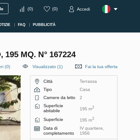
le
(
0
)
(
0
)
Accedi
OTIZIE
FAQ
PUBBLICITÀ
195 MQ. N° 167224
ri
(
0
)
Visualizzato (1)
Fai la tua offerta
Città
Terrassa
Tipo
Casa
Camere da letto
2
Superficie
2
195 m
abitabile
2
Superficie
195 m
Data di
IV quartiere,
completamento
1956