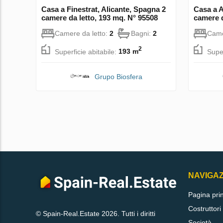
Casa a Finestrat, Alicante, Spagna 2
Casa a A
camere da letto, 193 mq. N° 95508
camere d
Camere da letto:
2
Bagni:
2
Came
2
Superficie abitabile:
193 m
Super
Grupo Biosfera
NAVIGA
Pagina pri
Costruttori
© Spain-Real.Estate 2026. Tutti i diritti
Società