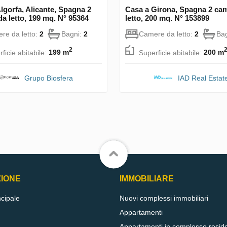
lgorfa, Alicante, Spagna 2
Casa a Girona, Spagna 2 ca
a letto, 199 mq. N° 95364
letto, 200 mq. N° 153899
re da letto:
2
Bagni:
2
Camere da letto:
2
Ba
2
ficie abitabile:
199 m
Superficie abitabile:
200 m
Grupo Biosfera
IAD Real Estat
ZIONE
IMMOBILIARE
ncipale
Nuovi complessi immobiliari
Appartamenti
Appartamenti in complesso resid