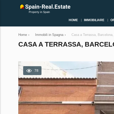
Property in Spain
HOME
IMMOBILIARE
O
Home
›
Immobili in Spagna
›
Casa a Terrassa, Barcelona,
CASA A TERRASSA, BARCELON
78