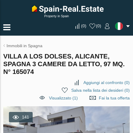
Property in Spain
(
0
)
(
0
)
Immobili in Spagna
VILLA A LOS DOLSES, ALICANTE,
SPAGNA 3 CAMERE DA LETTO, 97 MQ.
N° 165074
Aggiungi al confronto
(
0
)
Salva nella lista dei desideri
(
0
)
Visualizzato (1)
Fai la tua offerta
141