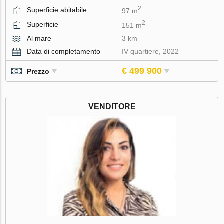
2
Superficie abitabile
97 m
2
Superficie
151 m
Al mare
3 km
Data di completamento
IV quartiere, 2022
€ 499 900
Prezzo
VENDITORE