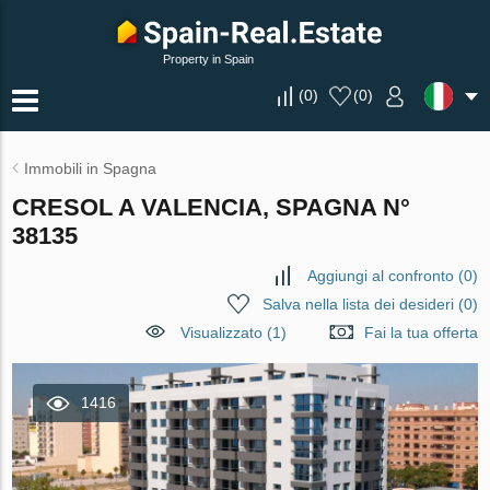
Property in Spain
(
0
)
(
0
)
Immobili in Spagna
CRESOL A VALENCIA, SPAGNA N°
38135
Aggiungi al confronto
(
0
)
Salva nella lista dei desideri
(
0
)
Visualizzato (1)
Fai la tua offerta
1416