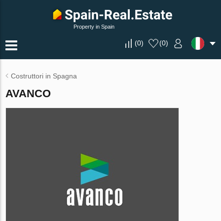
Property in Spain
(
0
)
(
0
)
Costruttori in Spagna
AVANCO