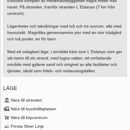
Exklusivt komplex av medelhavsbyggande några meter från
havet. På stranden, framför stranden L´Estanyo (7 km från
centrum).
Lägenheter och takvåningar med två och tre sovrum, alla med
havsutsikt. Magnifika gemensamma ytor med en stor trädgård
och två pooler, en för barn.
Med ett oslagbart läge, i området känt som L´Estanyo som ger
sitt namn till sin strand, med lugna vatten, ett omfattande
område med gyllene sand och omgivet av alla faciliteter och
tjänster, såväl som fritids- och restaurangställen.
LÄGE
Nära till stranden
Nära till busshållsplatsen
Nära till köpcentrum
Första Silver Linje