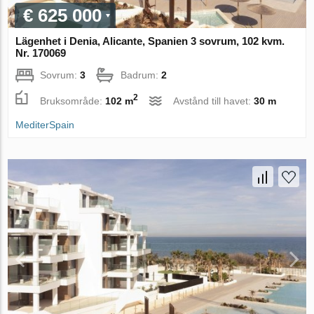
€ 625 000
Lägenhet i Denia, Alicante, Spanien 3 sovrum, 102 kvm.
Nr. 170069
Sovrum:
3
Badrum:
2
2
Bruksområde:
102 m
Avstånd till havet:
30 m
MediterSpain