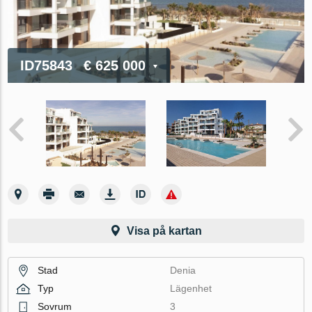
ID75843
€ 625 000
Visa på kartan
Stad
Denia
Typ
Lägenhet
Sovrum
3