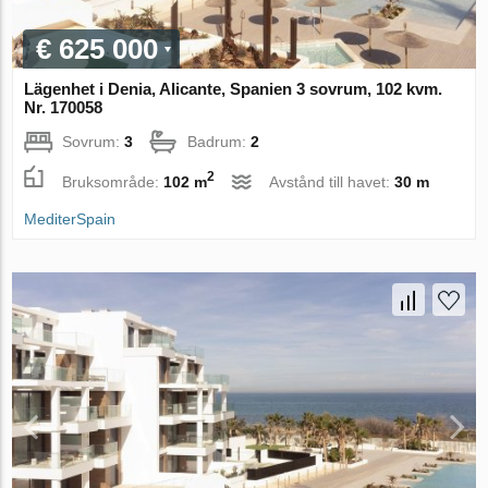
€ 625 000
Lägenhet i Denia, Alicante, Spanien 3 sovrum, 102 kvm.
Nr. 170058
Sovrum:
3
Badrum:
2
2
Bruksområde:
102 m
Avstånd till havet:
30 m
MediterSpain