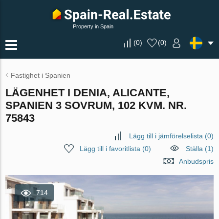
Property in Spain
(
0
)
(
0
)
Fastighet i Spanien
LÄGENHET I DENIA, ALICANTE,
SPANIEN 3 SOVRUM, 102 KVM. NR.
75843
Lägg till i jämförelselista
(
0
)
Lägg till i favoritlista
(
0
)
Ställa (1)
Anbudspris
714