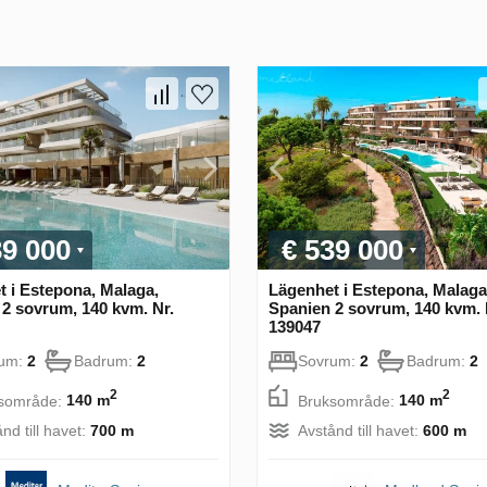
39 000
€ 539 000
 i Estepona, Malaga,
Lägenhet i Estepona, Malaga
2 sovrum, 140 kvm. Nr.
Spanien 2 sovrum, 140 kvm. 
139047
rum:
2
Badrum:
2
Sovrum:
2
Badrum:
2
2
2
sområde:
140 m
Bruksområde:
140 m
nd till havet:
700 m
Avstånd till havet:
600 m