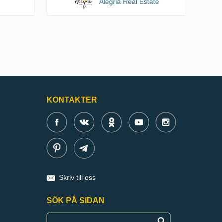
n
Alegria Real Estate
KONTAKTER
Skriv till oss
SÖK PÅ SIDAN