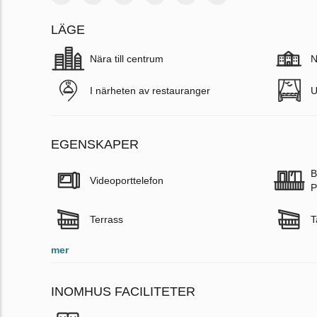
LÄGE
Nära till centrum
N
I närheten av restauranger
U
EGENSKAPER
B
Videoporttelefon
P
Terrass
T
mer
INOMHUS FACILITETER