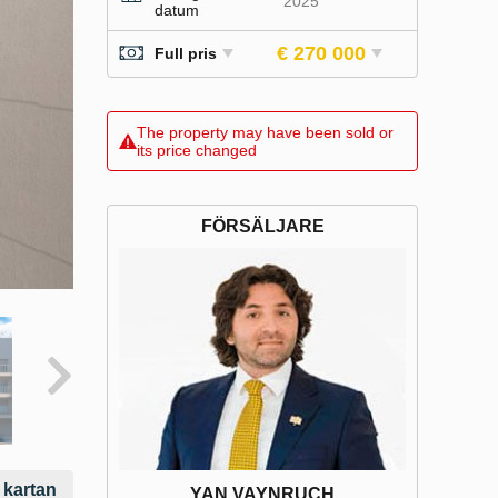
2025
datum
€ 270 000
Full pris
The property may have been sold or
its price changed
FÖRSÄLJARE
 kartan
YAN VAYNRUCH