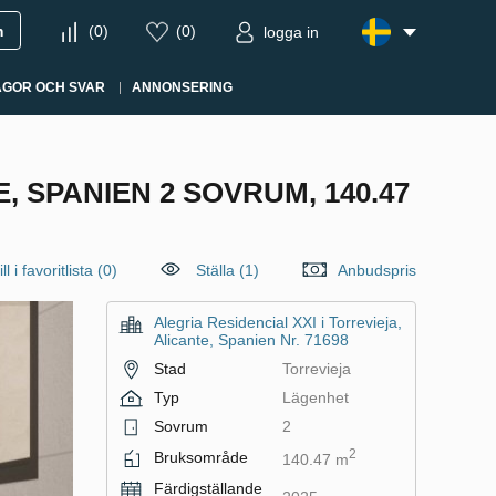
m
(
0
)
(
0
)
logga in
ÅGOR OCH SVAR
ANNONSERING
, SPANIEN 2 SOVRUM, 140.47
ll i favoritlista
(
0
)
Ställa (1)
Anbudspris
Alegria Residencial XXI i Torrevieja,
Alicante, Spanien Nr. 71698
Stad
Torrevieja
Typ
Lägenhet
Sovrum
2
2
Bruksområde
140.47 m
Färdigställande