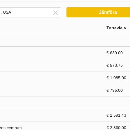
Jämföra
Torrevieja
€ 630.00
€ 573.75
€ 1 085.00
€ 796.00
€ 2 591.43
dens centrum
€ 2 360.00