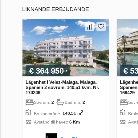
LIKNANDE ERBJUDANDE
€ 364 950
€ 5
Lägenhet i Velez-Malaga, Malaga,
Lägenhet
Spanien 2 sovrum, 140.51 kvm. Nr.
Spanien 
174249
169429
Sovrum:
2
Badrum:
2
Sov
2
Bruksområde:
140.51 m
Bruk
Avstånd till havet:
6 Km
Avstå