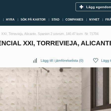
Lägg egendo
HYRA
SÖK PÅ KARTOR
STAD
COMPANIES
NYHET
FR
l XXI, Torrevieja, Alicante, Spanien 2 sovrum, 140.47 kvm. Nr. 71704
NCIAL XXI, TORREVIEJA, ALICANTE
Lägg till i jämförelselista
(
0
)
Lägg ti