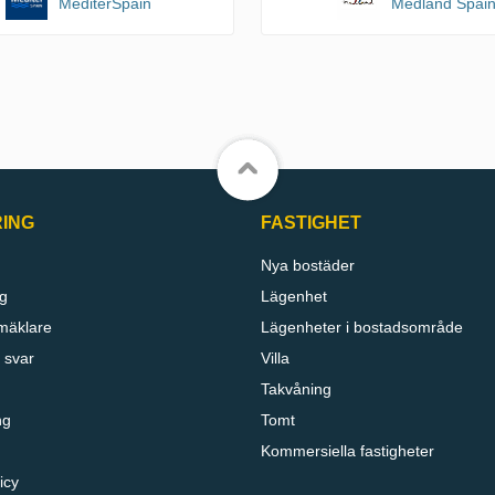
MediterSpain
Medland Spai
RING
FASTIGHET
Nya bostäder
g
Lägenhet
mäklare
Lägenheter i bostadsområde
 svar
Villa
Takvåning
ng
Tomt
Kommersiella fastigheter
icy