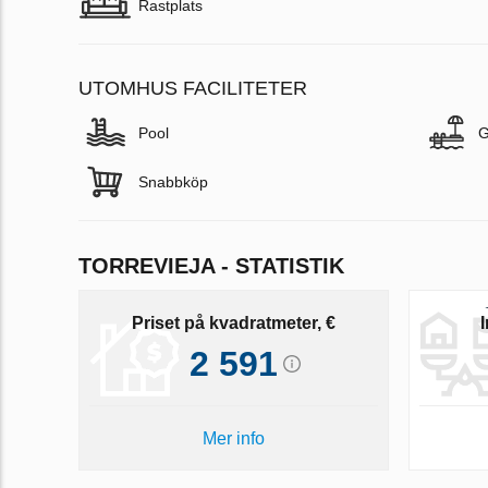
Rastplats
UTOMHUS FACILITETER
Pool
G
Snabbköp
TORREVIEJA - STATISTIK
Priset på kvadratmeter, €
2 591
Mer info