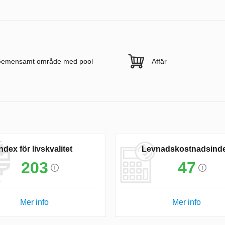
emensamt område med pool
Affär
Index för livskvalitet
Levnadskostnadsind
203
47
Mer info
Mer info