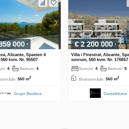
 859 000
€ 2 200 000
ltea, Alicante, Spanien 4
Villa i Finestrat, Alicante, Sp
560 kvm. Nr. 95507
sovrum, 560 kvm. Nr. 176657
rum:
4
Badrum:
4
Sovrum:
4
Badrum:
5
2
2
sområde:
560 m
Bruksområde:
560 m
Grupo Biosfera
GestaliHome