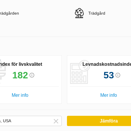
rädgården
Trädgård
Index för livskvalitet
Levnadskostnadsind
182
53
Mer info
Mer info
Jämföra