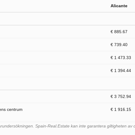
Alicante
€ 885.67
€ 739.40
€ 1 473.33
€ 1 394.44
€ 3 752.94
dens centrum
€ 1 916.15
undersökningen. Spain-Real.Estate kan inte garantera giltigheten av 