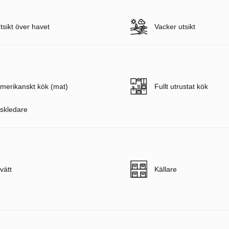
tsikt över havet
Vacker utsikt
merikanskt kök (mat)
Fullt utrustat kök
skledare
vätt
Källare