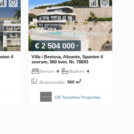
€ 2 504 000
anien 4
Villa i Benissa, Alicante, Spanien 4
sovrum, 560 kvm. Nr. 78693
Sovrum:
4
Badrum:
4
2
Bruksområde:
560 m
GR Sunshine Properties