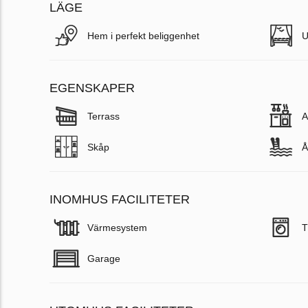
LÄGE
Hem i perfekt beliggenhet
U
EGENSKAPER
Terrass
A
Skåp
Å
INOMHUS FACILITETER
Värmesystem
T
Garage