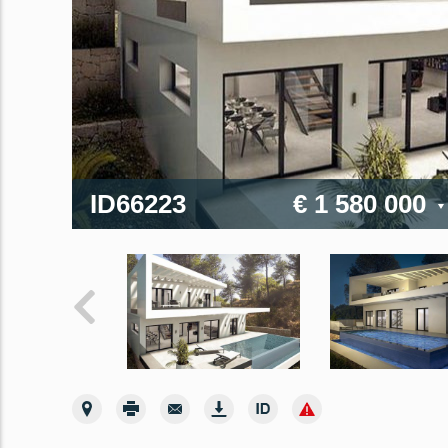
ID66223
€ 1 580 000