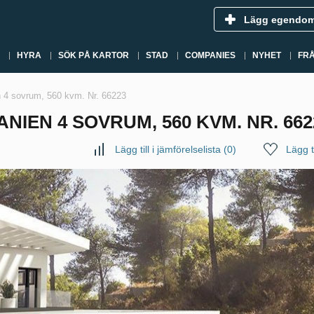
Lägg egendo
HYRA
SÖK PÅ KARTOR
STAD
COMPANIES
NYHET
FR
ien 4 sovrum, 560 kvm. Nr. 66223
PANIEN 4 SOVRUM, 560 KVM. NR. 662
Lägg till i jämförelselista
(
0
)
Lägg ti