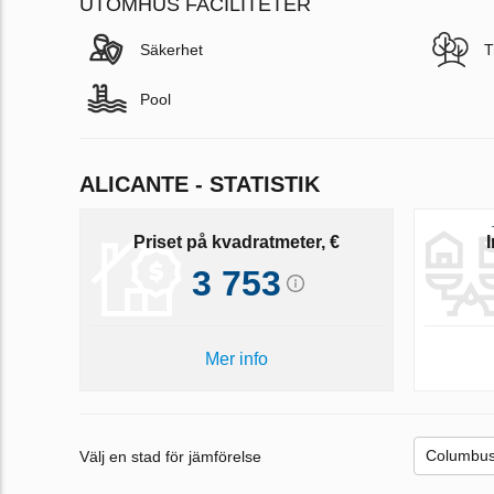
UTOMHUS FACILITETER
Säkerhet
T
Pool
ALICANTE - STATISTIK
Priset på kvadratmeter, €
3 753
Mer info
Välj en stad för jämförelse