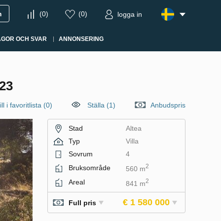
m
(
0
)
(
0
)
logga in
ÅGOR OCH SVAR
ANNONSERING
23
ll i favoritlista
(
0
)
Ställa (1)
Anbudspris
Stad
Altea
Typ
Villa
Sovrum
4
2
Bruksområde
560 m
2
Areal
841 m
€ 1 580 000
Full pris