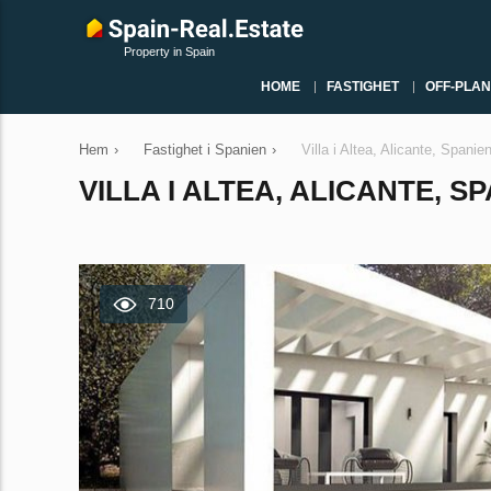
Property in Spain
HOME
FASTIGHET
OFF-PLAN
Hem
›
Fastighet i Spanien
›
Villa i Altea, Alicante, Span
VILLA I ALTEA, ALICANTE, S
710