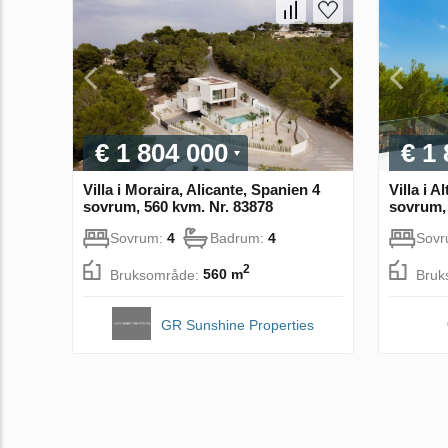
€ 1 804 000
€ 1
Villa i Moraira, Alicante, Spanien 4
Villa i A
sovrum, 560 kvm. Nr. 83878
sovrum, 
Sovrum:
4
Badrum:
4
Sov
2
Bruksområde:
560 m
Bruk
GR Sunshine Properties