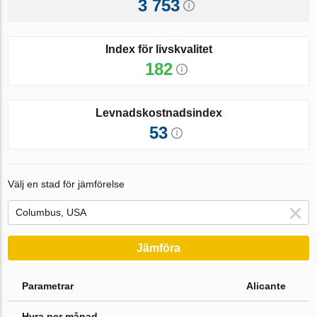
3 753
Index för livskvalitet
182
Levnadskostnadsindex
53
Välj en stad för jämförelse
Jämföra
Parametrar
Alicante
Hyra per månad