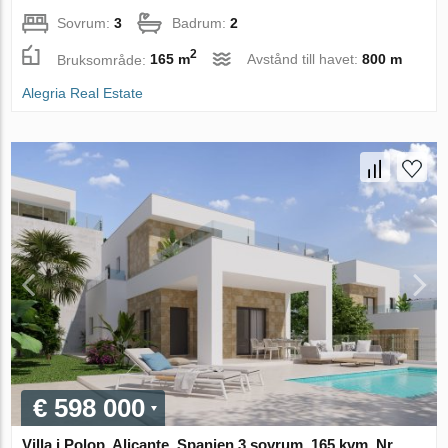
Sovrum:
3
Badrum:
2
2
Bruksområde:
165 m
Avstånd till havet:
800 m
Alegria Real Estate
€ 598 000
Villa i Polop, Alicante, Spanien 3 sovrum, 165 kvm. Nr.