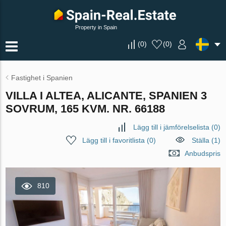
Property in Spain
(
0
)
(
0
)
Fastighet i Spanien
VILLA I ALTEA, ALICANTE, SPANIEN 3
SOVRUM, 165 KVM. NR. 66188
Lägg till i jämförelselista
(
0
)
Lägg till i favoritlista
(
0
)
Ställa (1)
Anbudspris
810