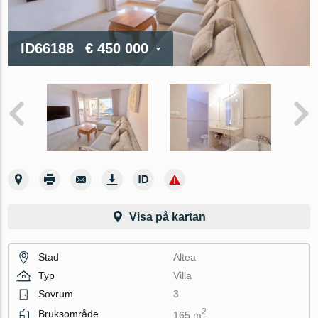
ID66188
€ 450 000
Visa på kartan
Stad
Altea
Typ
Villa
Sovrum
3
2
Bruksområde
165 m