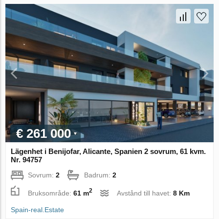
€ 261 000
Lägenhet i Benijofar, Alicante, Spanien 2 sovrum, 61 kvm.
Nr. 94757
Sovrum:
2
Badrum:
2
2
Bruksområde:
61 m
Avstånd till havet:
8 Km
Spain-real.Estate