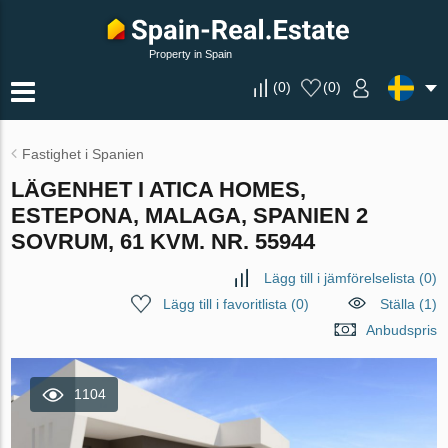
Property in Spain
(
0
)
(
0
)
Fastighet i Spanien
LÄGENHET I ATICA HOMES,
ESTEPONA, MALAGA, SPANIEN 2
SOVRUM, 61 KVM. NR. 55944
Lägg till i jämförelselista
(
0
)
Lägg till i favoritlista
(
0
)
Ställa (1)
Anbudspris
1104