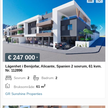
€ 247 000
Lägenhet i Benijofar, Alicante, Spanien 2 sovrum, 61 kvm.
Nr. 112896
Sovrum:
2
Badrum:
2
2
Bruksområde:
61 m
GR Sunshine Properties