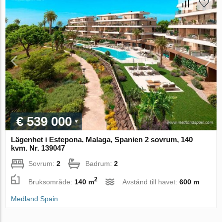
€ 539 000
Lägenhet i Estepona, Malaga, Spanien 2 sovrum, 140
kvm. Nr. 139047
Sovrum:
2
Badrum:
2
2
Bruksområde:
140 m
Avstånd till havet:
600 m
Medland Spain