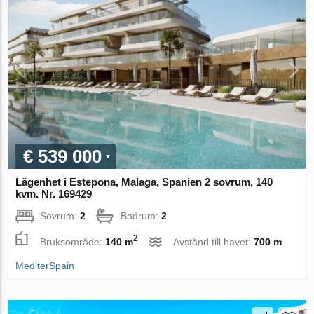
€ 539 000
Lägenhet i Estepona, Malaga, Spanien 2 sovrum, 140
kvm. Nr. 169429
Sovrum:
2
Badrum:
2
2
Bruksområde:
140 m
Avstånd till havet:
700 m
MediterSpain