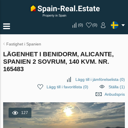
Property in Spain
(
0
)
(
0
)
Fastighet i Spanien
LÄGENHET I BENIDORM, ALICANTE,
SPANIEN 2 SOVRUM, 140 KVM. NR.
165483
Lägg till i jämförelselista
(
0
)
Lägg till i favoritlista
(
0
)
Ställa (1)
Anbudspris
127