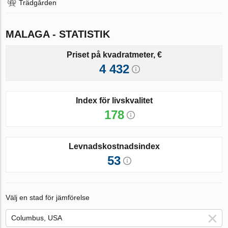
Trädgården
MALAGA - STATISTIK
Priset på kvadratmeter, €
4 432
Index för livskvalitet
178
Levnadskostnadsindex
53
Välj en stad för jämförelse