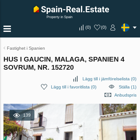
Property in Spain
(
0
)
(
0
)
Fastighet i Spanien
HUS I GAUCIN, MALAGA, SPANIEN 4
SOVRUM, NR. 152720
Lägg till i jämförelselista
(
0
)
Lägg till i favoritlista
(
0
)
Ställa (1)
Anbudspris
139