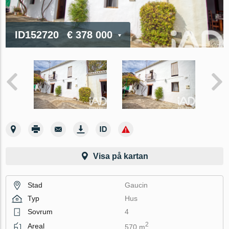
ID152720
€ 378 000
Visa på kartan
Stad
Gaucin
Typ
Hus
Sovrum
4
2
Areal
570 m