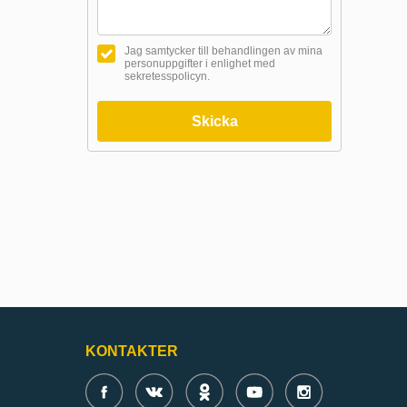
Jag samtycker till behandlingen av mina
personuppgifter i enlighet med
sekretesspolicyn.
Skicka
KONTAKTER